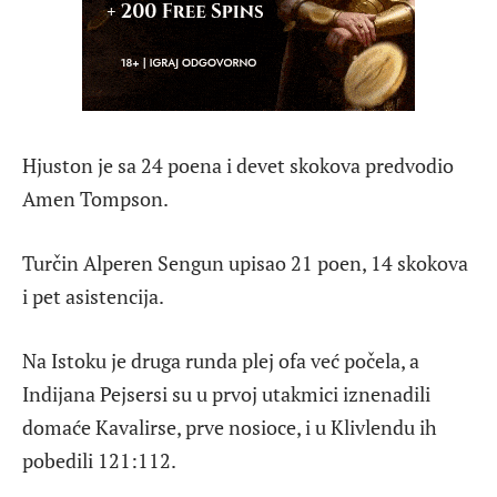
Hjuston je sa 24 poena i devet skokova predvodio
Amen Tompson.
Turčin Alperen Sengun upisao 21 poen, 14 skokova
i pet asistencija.
Na Istoku je druga runda plej ofa već počela, a
Indijana Pejsersi su u prvoj utakmici iznenadili
domaće Kavalirse, prve nosioce, i u Klivlendu ih
pobedili 121:112.