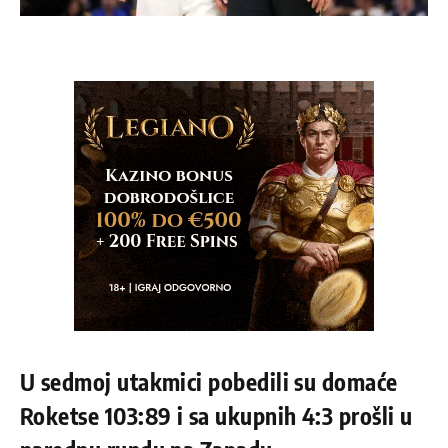
U sedmoj utakmici pobedili su domaće
Roketse 103:89 i sa ukupnih 4:3 prošli u