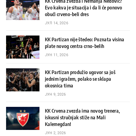
KK Crvena zvezda i Nemanja Nedović?
Evo kakva je situacija i da li će ponovo
obući crveno-beli dres
ЈУЛ 14, 2026
KK Partizan nije štedeo: Poznata visina
plate novog centra crno-belih
ЈУН 11, 2026
KK Partizan produžio ugovor sa još
jednim igračem, polako se sklapa
okosnica tima
ЈУН 9, 2026
KK Crvena zvezda ima novog trenera,
iskusni stručnjak stiže na Mali
Kalemegdan!
ЈУН 2, 2026