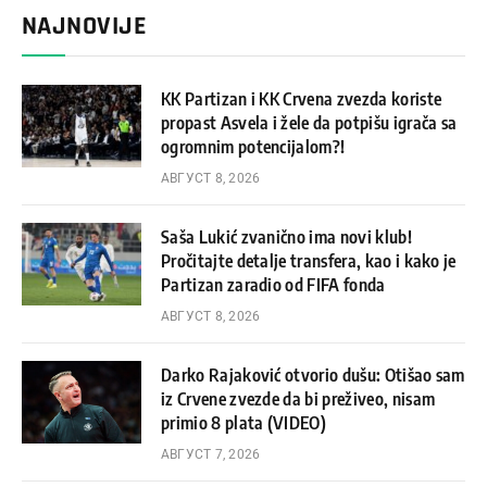
NAJNOVIJE
KK Partizan i KK Crvena zvezda koriste
propast Asvela i žele da potpišu igrača sa
ogromnim potencijalom?!
АВГУСТ 8, 2026
Saša Lukić zvanično ima novi klub!
Pročitajte detalje transfera, kao i kako je
Partizan zaradio od FIFA fonda
АВГУСТ 8, 2026
Darko Rajaković otvorio dušu: Otišao sam
iz Crvene zvezde da bi preživeo, nisam
primio 8 plata (VIDEO)
АВГУСТ 7, 2026