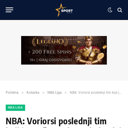
»
»
»
Početna
Košarka
NBA Liga
NBA: Voriorsi poslednji tim koji je prošao u drugo kolo plej ofa!
NBA LIGA
NBA: Voriorsi poslednji tim