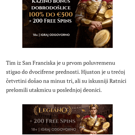
Tim iz San Franciska je u prvom poluvremenu
stigao do dvocifrene prednosti. Hjuston je u trećoj
četvrtini došao na minus tri, ali su iskusniji Ratnici
prelomili utakmicu u poslednjoj deonici.