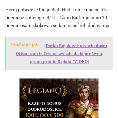
Heroj pobede je bio je Badi Hild, koji je ubacio 33
poena uz šut iz igre 9/11. Džimi Batler je imao 20
poena, osam skokova i sedam uspešnih dodavanja.
Pročitajte još...
Darko Rajaković otvorio dušu:
Otišao sam iz Crvene zvezde da bi preživeo,
nisam primio 8 plata (VIDEO)