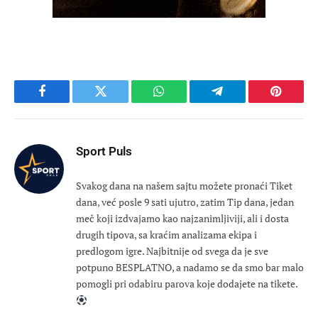
Facebook
Twitter
WhatsApp
Telegram
Pinteres
Sport Puls
Svakog dana na našem sajtu možete pronaći Tiket
dana, već posle 9 sati ujutro, zatim Tip dana, jedan
meč koji izdvajamo kao najzanimljiviji, ali i dosta
drugih tipova, sa kraćim analizama ekipa i
predlogom igre. Najbitnije od svega da je sve
potpuno BESPLATNO, a nadamo se da smo bar malo
pomogli pri odabiru parova koje dodajete na tikete.