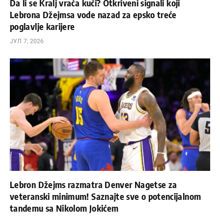
Da li se Kralj vraća kući? Otkriveni signali koji
Lebrona Džejmsa vode nazad za epsko treće
poglavlje karijere
ЈУЛ 7, 2026
Lebron Džejms razmatra Denver Nagetse za
veteranski minimum! Saznajte sve o potencijalnom
tandemu sa Nikolom Jokićem