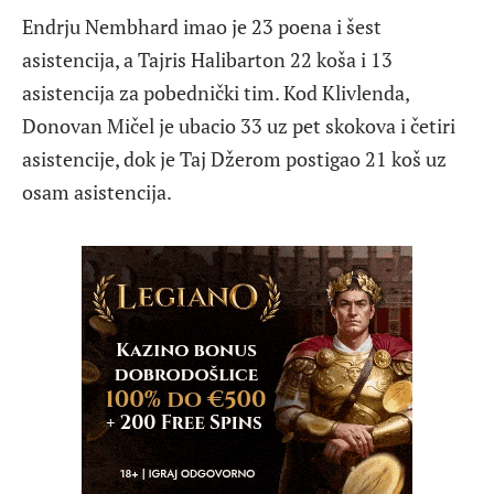
Endrju Nembhard imao je 23 poena i šest
asistencija, a Tajris Halibarton 22 koša i 13
asistencija za pobednički tim. Kod Klivlenda,
Donovan Mičel je ubacio 33 uz pet skokova i četiri
asistencije, dok je Taj Džerom postigao 21 koš uz
osam asistencija.