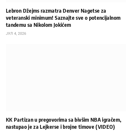
Lebron Džejms razmatra Denver Nagetse za
veteranski minimum! Saznajte sve o potencijalnom
tandemu sa Nikolom Jokićem
ЈУЛ 4, 2026
KK Partizan u pregovorima sa bivšim NBA igračem,
nastupao je za Lejkerse i brojne timove (VIDEO)