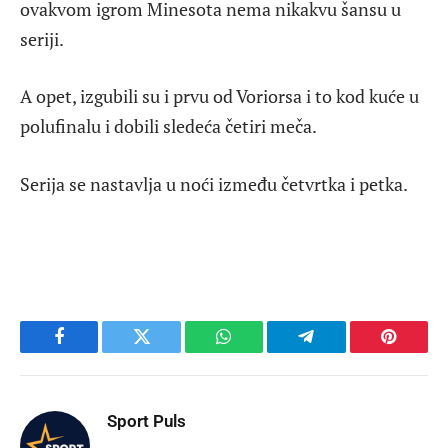
ovakvom igrom Minesota nema nikakvu šansu u
seriji.
A opet, izgubili su i prvu od Voriorsa i to kod kuće u
polufinalu i dobili sledeća četiri meča.
Serija se nastavlja u noći između četvrtka i petka.
Facebook
Twitter
WhatsApp
Telegram
Pinteres
Sport Puls