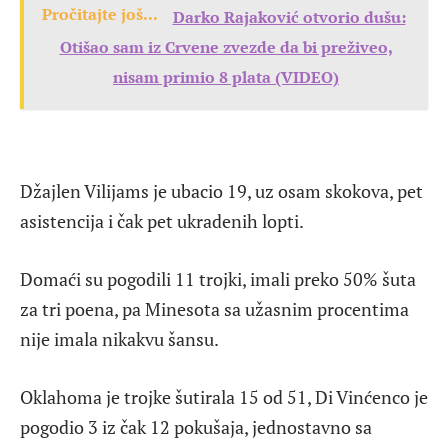
Pročitajte još...
Darko Rajaković otvorio dušu:
Otišao sam iz Crvene zvezde da bi preživeo,
nisam primio 8 plata (VIDEO)
Džajlen Vilijams je ubacio 19, uz osam skokova, pet
asistencija i čak pet ukradenih lopti.
Domaći su pogodili 11 trojki, imali preko 50% šuta
za tri poena, pa Minesota sa užasnim procentima
nije imala nikakvu šansu.
Oklahoma je trojke šutirala 15 od 51, Di Vinćenco je
pogodio 3 iz čak 12 pokušaja, jednostavno sa