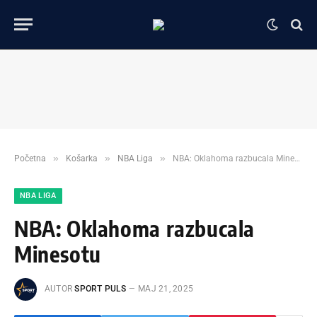
»
»
»
Početna
Košarka
NBA Liga
NBA: Oklahoma razbucala Minesotu
NBA LIGA
NBA: Oklahoma razbucala
Minesotu
AUTOR
SPORT PULS
МАЈ 21, 2025