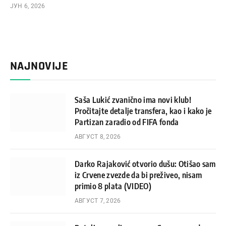
ЈУН 6, 2026
NAJNOVIJE
Saša Lukić zvanično ima novi klub!
Pročitajte detalje transfera, kao i kako je
Partizan zaradio od FIFA fonda
АВГУСТ 8, 2026
Darko Rajaković otvorio dušu: Otišao sam
iz Crvene zvezde da bi preživeo, nisam
primio 8 plata (VIDEO)
АВГУСТ 7, 2026