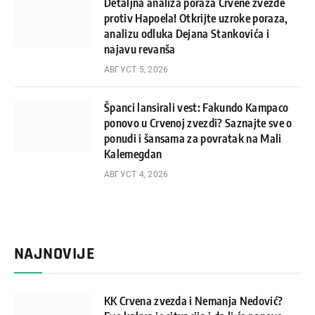
Detaljna analiza poraza Crvene zvezde
protiv Hapoela! Otkrijte uzroke poraza,
analizu odluka Dejana Stankovića i
najavu revanša
АВГУСТ 5, 2026
Španci lansirali vest: Fakundo Kampaco
ponovo u Crvenoj zvezdi? Saznajte sve o
ponudi i šansama za povratak na Mali
Kalemegdan
АВГУСТ 4, 2026
NAJNOVIJE
KK Crvena zvezda i Nemanja Nedović?