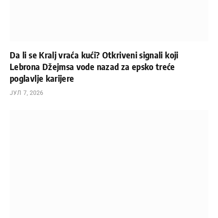
Da li se Kralj vraća kući? Otkriveni signali koji
Lebrona Džejmsa vode nazad za epsko treće
poglavlje karijere
ЈУЛ 7, 2026