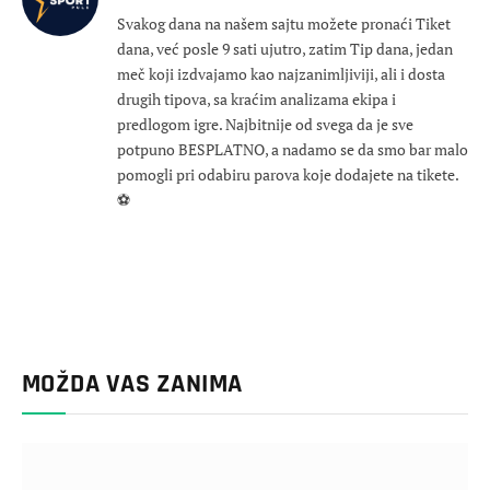
Svakog dana na našem sajtu možete pronaći Tiket
dana, već posle 9 sati ujutro, zatim Tip dana, jedan
meč koji izdvajamo kao najzanimljiviji, ali i dosta
drugih tipova, sa kraćim analizama ekipa i
predlogom igre. Najbitnije od svega da je sve
potpuno BESPLATNO, a nadamo se da smo bar malo
pomogli pri odabiru parova koje dodajete na tikete.
⚽
MOŽDA VAS ZANIMA