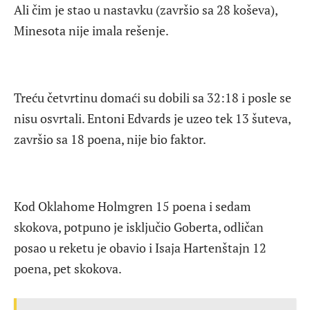
Ali čim je stao u nastavku (završio sa 28 koševa),
Minesota nije imala rešenje.
Treću četvrtinu domaći su dobili sa 32:18 i posle se
nisu osvrtali. Entoni Edvards je uzeo tek 13 šuteva,
završio sa 18 poena, nije bio faktor.
Kod Oklahome Holmgren 15 poena i sedam
skokova, potpuno je isključio Goberta, odličan
posao u reketu je obavio i Isaja Hartenštajn 12
poena, pet skokova.