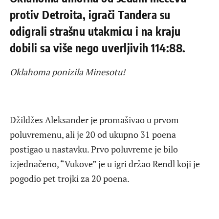
protiv Detroita, igrači Tandera su
odigrali strašnu utakmicu i na kraju
dobili sa više nego uverljivih 114:88.
Oklahoma ponizila Minesotu!
Džildžes Aleksander je promašivao u prvom
poluvremenu, ali je 20 od ukupno 31 poena
postigao u nastavku. Prvo poluvreme je bilo
izjednačeno, “Vukove” je u igri držao Rendl koji je
pogodio pet trojki za 20 poena.