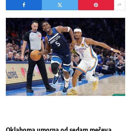
Oklahoma umorna od sedam mečeva