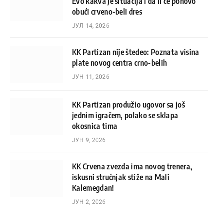
Evo kakva je situacija i da li će ponovo
obući crveno-beli dres
ЈУЛ 14, 2026
KK Partizan nije štedeo: Poznata visina
plate novog centra crno-belih
ЈУН 11, 2026
KK Partizan produžio ugovor sa još
jednim igračem, polako se sklapa
okosnica tima
ЈУН 9, 2026
KK Crvena zvezda ima novog trenera,
iskusni stručnjak stiže na Mali
Kalemegdan!
ЈУН 2, 2026