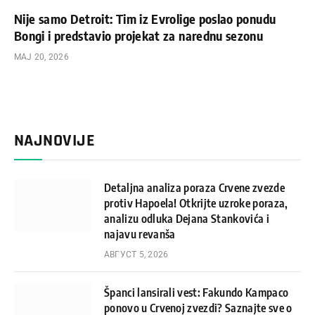
Nije samo Detroit: Tim iz Evrolige poslao ponudu
Bongi i predstavio projekat za narednu sezonu
МАЈ 20, 2026
NAJNOVIJE
Detaljna analiza poraza Crvene zvezde
protiv Hapoela! Otkrijte uzroke poraza,
analizu odluka Dejana Stankovića i
najavu revanša
АВГУСТ 5, 2026
Španci lansirali vest: Fakundo Kampaco
ponovo u Crvenoj zvezdi? Saznajte sve o