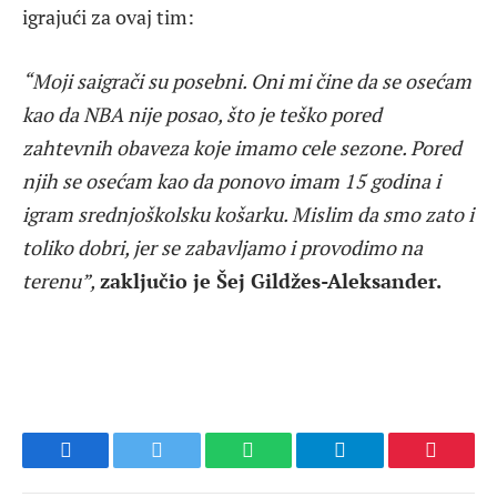
igrajući za ovaj tim:
“Moji saigrači su posebni. Oni mi čine da se osećam
kao da NBA nije posao, što je teško pored
zahtevnih obaveza koje imamo cele sezone. Pored
njih se osećam kao da ponovo imam 15 godina i
igram srednjoškolsku košarku. Mislim da smo zato i
toliko dobri, jer se zabavljamo i provodimo na
terenu”,
zaključio je Šej Gildžes-Aleksander.
Facebook
Twitter
WhatsApp
Telegram
Pinteres