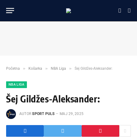
»
»
»
Početna
Košarka
NBA Liga
Šej Gildžes-Aleksander:
NBA LIGA
Šej Gildžes-Aleksander:
AUTOR
SPORT PULS
МАЈ 29, 2025