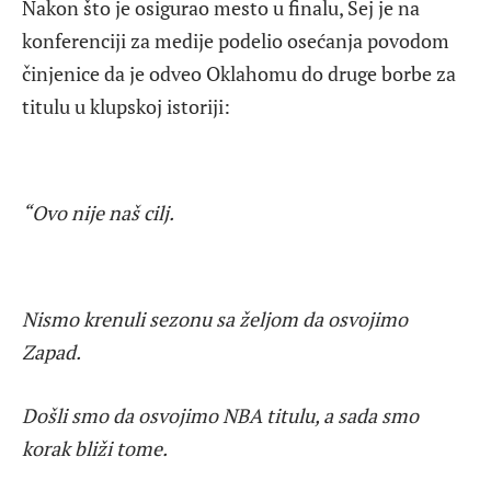
Nakon što je osigurao mesto u finalu, Šej je na
konferenciji za medije podelio osećanja povodom
činjenice da je odveo Oklahomu do druge borbe za
titulu u klupskoj istoriji:
“Ovo nije naš cilj.
Nismo krenuli sezonu sa željom da osvojimo
Zapad.
Došli smo da osvojimo NBA titulu, a sada smo
korak bliži tome.