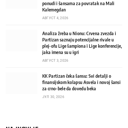
ponudi i šansama za povratak na Mali
Kalemegdan
АВГУСТ 4, 2026
Analiza žreba u Nionu: Crvena zvezda i
Partizan saznaju potencijalne rivale u
plej-ofu Lige šampiona i Lige konferencije,
jaka imena su u igri
АВГУСТ 3, 2026
KK Partizan čeka šansu: Svi detalji o
finansijskom kolapsu Asvela i novoj šansi
za crno-bele da dovedu beka
ЈУЛ 30, 2026