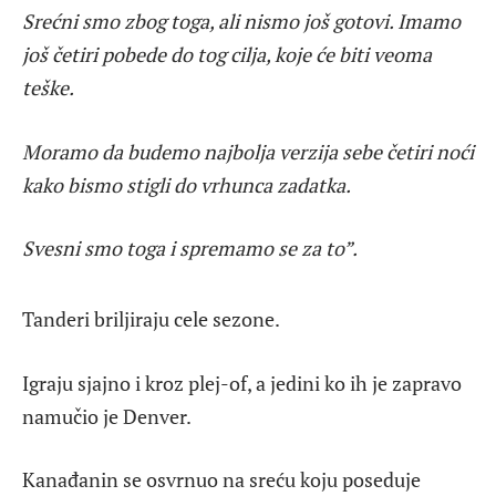
Srećni smo zbog toga, ali nismo još gotovi. Imamo
još četiri pobede do tog cilja, koje će biti veoma
teške.
Moramo da budemo najbolja verzija sebe četiri noći
kako bismo stigli do vrhunca zadatka.
Svesni smo toga i spremamo se za to”.
Tanderi briljiraju cele sezone.
Igraju sjajno i kroz plej-of, a jedini ko ih je zapravo
namučio je Denver.
Kanađanin se osvrnuo na sreću koju poseduje