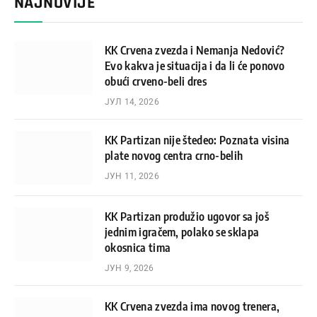
NAJNOVIJE
KK Crvena zvezda i Nemanja Nedović?
Evo kakva je situacija i da li će ponovo
obući crveno-beli dres
ЈУЛ 14, 2026
KK Partizan nije štedeo: Poznata visina
plate novog centra crno-belih
ЈУН 11, 2026
KK Partizan produžio ugovor sa još
jednim igračem, polako se sklapa
okosnica tima
ЈУН 9, 2026
KK Crvena zvezda ima novog trenera,