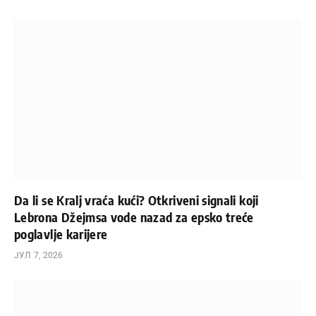
Da li se Kralj vraća kući? Otkriveni signali koji
Lebrona Džejmsa vode nazad za epsko treće
poglavlje karijere
ЈУЛ 7, 2026