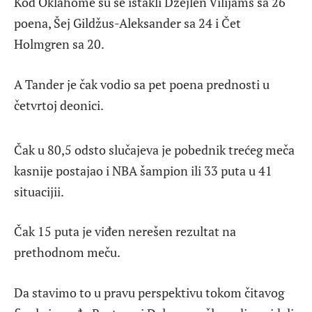
Kod Oklahome su se istakli Džejlen Vilijams sa 26
poena, Šej Gildžus-Aleksander sa 24 i Čet
Holmgren sa 20.
A Tander je čak vodio sa pet poena prednosti u
četvrtoj deonici.
Čak u 80,5 odsto slučajeva je pobednik trećeg meča
kasnije postajao i NBA šampion ili 33 puta u 41
situacijii.
Čak 15 puta je viđen nerešen rezultat na
prethodnom meču.
Da stavimo to u pravu perspektivu tokom čitavog