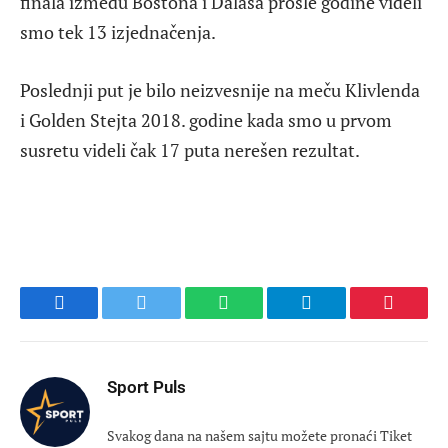
finala između Bostona i Dalasa prošle godine videli
smo tek 13 izjednačenja.
Poslednji put je bilo neizvesnije na meču Klivlenda
i Golden Stejta 2018. godine kada smo u prvom
susretu videli čak 17 puta nerešen rezultat.
Facebook
Twitter
WhatsApp
Telegram
Pinteres
Sport Puls
Svakog dana na našem sajtu možete pronaći Tiket