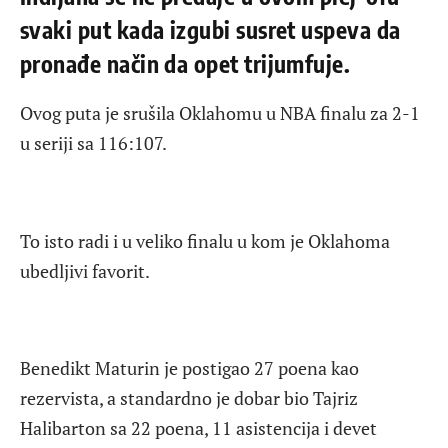
svaki put kada izgubi susret uspeva da
pronađe način da opet trijumfuje.
Ovog puta je srušila Oklahomu u NBA finalu za 2-1
u seriji sa 116:107.
To isto radi i u veliko finalu u kom je Oklahoma
ubedljivi favorit.
Benedikt Maturin je postigao 27 poena kao
rezervista, a standardno je dobar bio Tajriz
Halibarton sa 22 poena, 11 asistencija i devet