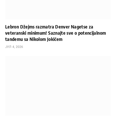
Lebron Džejms razmatra Denver Nagetse za
veteranski minimum! Saznajte sve o potencijalnom
tandemu sa Nikolom Jokićem
ЈУЛ 4, 2026