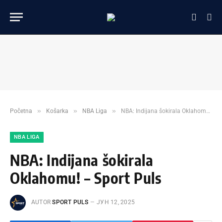
»
»
»
Početna
Košarka
NBA Liga
NBA: Indijana šokirala Oklahomu! – Sport Puls
NBA LIGA
NBA: Indijana šokirala
Oklahomu! – Sport Puls
AUTOR
SPORT PULS
ЈУН 12, 2025