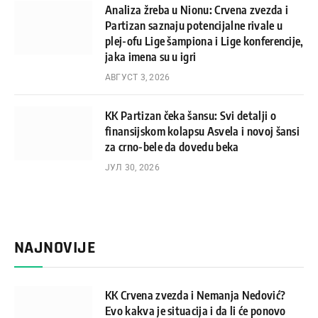
Analiza žreba u Nionu: Crvena zvezda i
Partizan saznaju potencijalne rivale u
plej-ofu Lige šampiona i Lige konferencije,
jaka imena su u igri
АВГУСТ 3, 2026
KK Partizan čeka šansu: Svi detalji o
finansijskom kolapsu Asvela i novoj šansi
za crno-bele da dovedu beka
ЈУЛ 30, 2026
NAJNOVIJE
KK Crvena zvezda i Nemanja Nedović?
Evo kakva je situacija i da li će ponovo