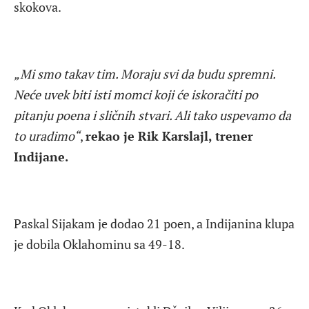
skokova.
„Mi smo takav tim. Moraju svi da budu spremni.
Neće uvek biti isti momci koji će iskoračiti po
pitanju poena i sličnih stvari. Ali tako uspevamo da
to uradimo“
,
rekao je Rik Karslajl, trener
Indijane.
Paskal Sijakam je dodao 21 poen, a Indijanina klupa
je dobila Oklahominu sa 49-18.