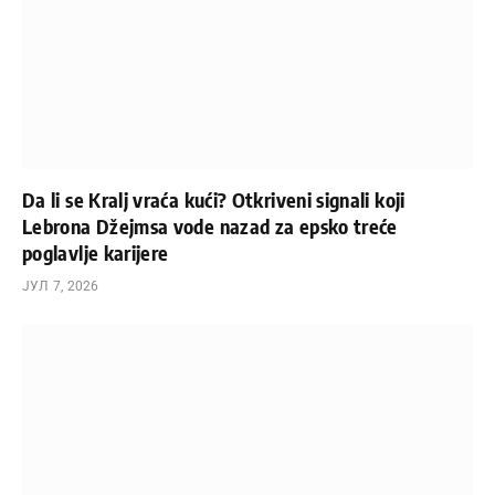
Da li se Kralj vraća kući? Otkriveni signali koji
Lebrona Džejmsa vode nazad za epsko treće
poglavlje karijere
ЈУЛ 7, 2026