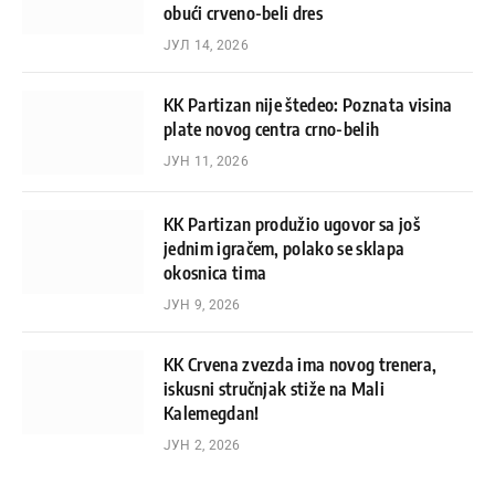
obući crveno-beli dres
ЈУЛ 14, 2026
KK Partizan nije štedeo: Poznata visina
plate novog centra crno-belih
ЈУН 11, 2026
KK Partizan produžio ugovor sa još
jednim igračem, polako se sklapa
okosnica tima
ЈУН 9, 2026
KK Crvena zvezda ima novog trenera,
iskusni stručnjak stiže na Mali
Kalemegdan!
ЈУН 2, 2026