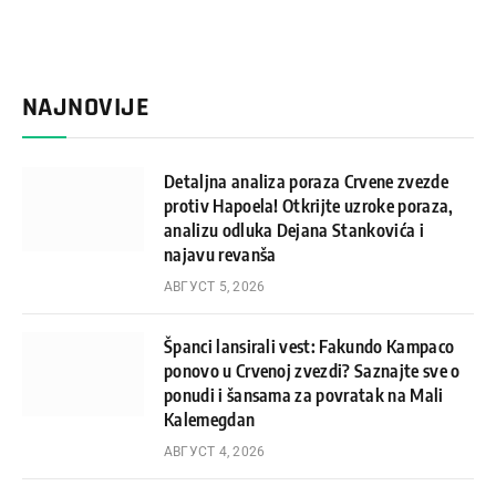
NAJNOVIJE
Detaljna analiza poraza Crvene zvezde
protiv Hapoela! Otkrijte uzroke poraza,
analizu odluka Dejana Stankovića i
najavu revanša
АВГУСТ 5, 2026
Španci lansirali vest: Fakundo Kampaco
ponovo u Crvenoj zvezdi? Saznajte sve o
ponudi i šansama za povratak na Mali
Kalemegdan
АВГУСТ 4, 2026