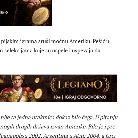
mpijskim igrama sruši moćnu Ameriku. Pešić u
selekcijama koje su uspele i uspevaju da
, nije ta jedna utakmica dokaz bilo čega. U pitanju
nogih drugih država izvan Amerike. Bilo je i pre
ijanapolisu 2002, Argentina u Atini 2004, a Grci