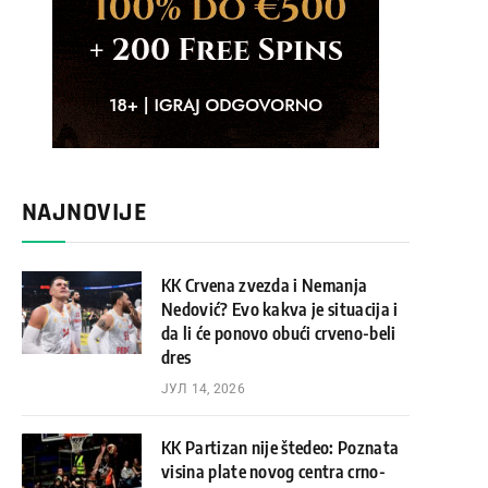
NAJNOVIJE
KK Crvena zvezda i Nemanja
Nedović? Evo kakva je situacija i
da li će ponovo obući crveno-beli
dres
ЈУЛ 14, 2026
KK Partizan nije štedeo: Poznata
visina plate novog centra crno-