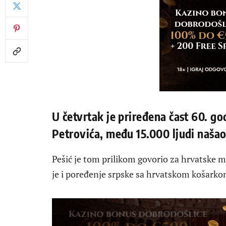
U četvrtak je priređena čast 60. g
Petrovića, među 15.000 ljudi našao 
Pešić je tom prilikom govorio za hrvatske 
je i poređenje srpske sa hrvatskom košarko