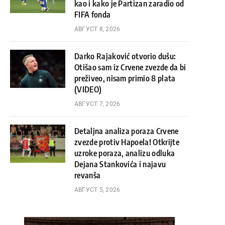
kao i kako je Partizan zaradio od
FIFA fonda
АВГУСТ 8, 2026
Darko Rajaković otvorio dušu:
Otišao sam iz Crvene zvezde da bi
preživeo, nisam primio 8 plata
(VIDEO)
АВГУСТ 7, 2026
Detaljna analiza poraza Crvene
zvezde protiv Hapoela! Otkrijte
uzroke poraza, analizu odluka
Dejana Stankovića i najavu
revanša
АВГУСТ 5, 2026