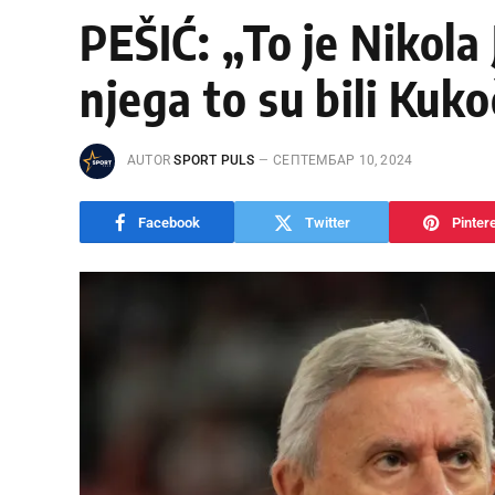
PEŠIĆ: „To je Nikola J
njega to su bili Kuko
AUTOR
SPORT PULS
СЕПТЕМБАР 10, 2024
Facebook
Twitter
Pinter