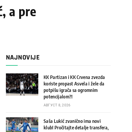
ć, a pre
NAJNOVIJE
KK Partizan i KK Crvena zvezda
koriste propast Asvela i žele da
potpišu igrača sa ogromnim
potencijalom?!
АВГУСТ 8, 2026
Saša Lukić zvanično ima novi
klub! Pročitajte detalje transfera,