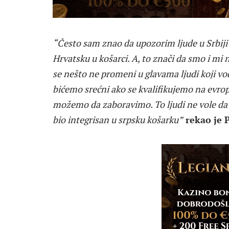
“Često sam znao da upozorim ljude u Srbi
Hrvatsku u košarci. A, to znači da smo i m
se nešto ne promeni u glavama ljudi koji vo
bićemo srećni ako se kvalifikujemo na evrop
možemo da zaboravimo. To ljudi ne vole da č
bio integrisan u srpsku košarku”
rekao je P