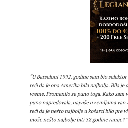
“U Barseloni 1992. godine sam bio selektor 
reći da je ona Amerika bila najbolja. Bila je d
vreme. Promenilo se puno toga. Kako sam v
puno napredovala, najviše u zemljama van Am
reći da je nešto najbolje u košarci bilo pre 
može nešto najbolje biti 32 godine ranije?”