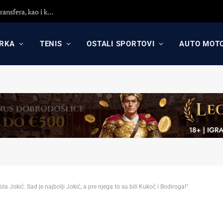
Saša Lukić zvanično ima novi klub! Pročitajte detalje transfera, kao i kako je Partizan zaradio od FIFA fonda
RKA
TENIS
OSTALI SPORTOVI
AUTO MOT
ola Jokić. Sad je najbolji Jokić, a pre njega to su bili Kukoč i Bodiroga!“