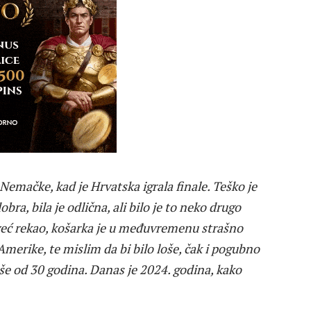
Nemačke, kad je Hrvatska igrala finale. Teško je
obra, bila je odlična, ali bilo je to neko drugo
eć rekao, košarka je u međuvremenu strašno
erike, te mislim da bi bilo loše, čak i pogubno
više od 30 godina. Danas je 2024. godina, kako