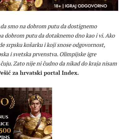
ji da smo na dobrom putu da dostignemo
i na dobrom putu da dotaknemo dno kao i vi. Ako
de srpsku košarku i koji snose odgovornost,
ska i svetska prvenstva. Olimpijske igre
uju. Zato nije ni čudno da nikad do kraja nisam
ešić za hrvatski portal Index.