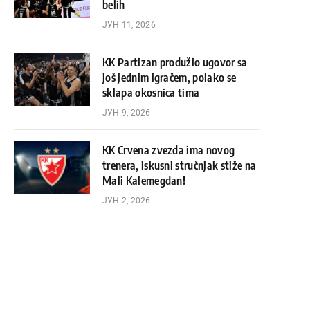
belih
ЈУН 11, 2026
KK Partizan produžio ugovor sa
još jednim igračem, polako se
sklapa okosnica tima
ЈУН 9, 2026
KK Crvena zvezda ima novog
trenera, iskusni stručnjak stiže na
Mali Kalemegdan!
ЈУН 2, 2026