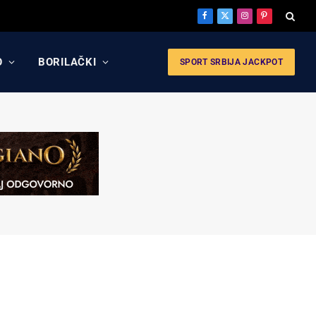
Facebook
X
Instagram
Pinterest
(Twitter)
O
BORILAČKI
SPORT SRBIJA JACKPOT