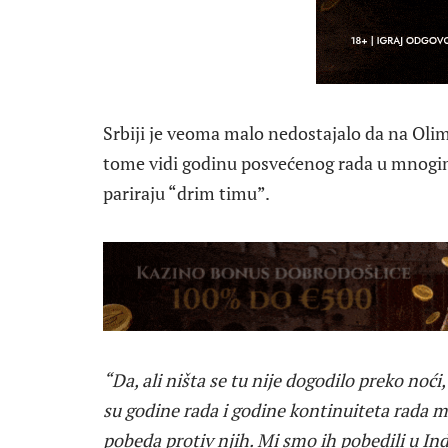
Srbiji je veoma malo nedostajalo da na Oli
tome vidi godinu posvećenog rada u mnogim 
pariraju “drim timu”.
“Da, ali ništa se tu nije dogodilo preko noći
su godine rada i godine kontinuiteta rada m
pobeda protiv njih. Mi smo ih pobedili u Ind