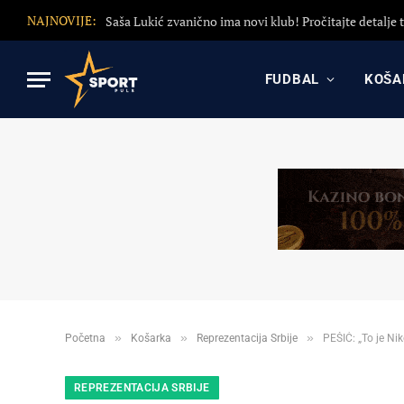
NAJNOVIJE:
FUDBAL
KOŠA
»
»
»
Početna
Košarka
Reprezentacija Srbije
PEŠIĆ: „To je Nik
REPREZENTACIJA SRBIJE