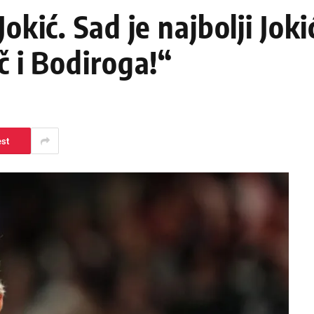
okić. Sad je najbolji Joki
č i Bodiroga!“
est