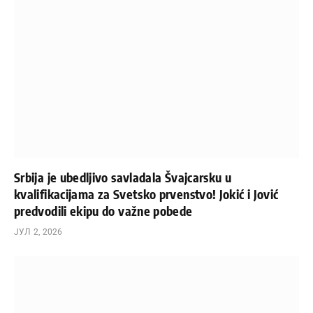
Srbija je ubedljivo savladala Švajcarsku u
kvalifikacijama za Svetsko prvenstvo! Jokić i Jović
predvodili ekipu do važne pobede
ЈУЛ 2, 2026