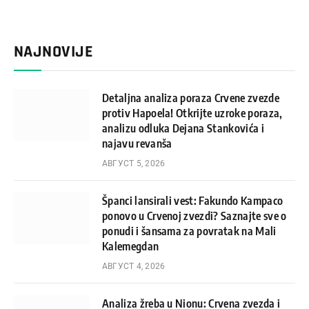
NAJNOVIJE
Detaljna analiza poraza Crvene zvezde
protiv Hapoela! Otkrijte uzroke poraza,
analizu odluka Dejana Stankovića i
najavu revanša
АВГУСТ 5, 2026
Španci lansirali vest: Fakundo Kampaco
ponovo u Crvenoj zvezdi? Saznajte sve o
ponudi i šansama za povratak na Mali
Kalemegdan
АВГУСТ 4, 2026
Analiza žreba u Nionu: Crvena zvezda i