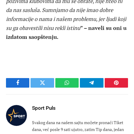
pozivima klubovima da mu se obrate, nije hteo ni
da nas sasluša. Sumnjamo da nije imao dobre
informacije o nama i našem problemu, jer ljudi koji
su ga obavestili nisu rekli istinu
” – naveli su oni u
izdatom saopštenju.
Facebook
Twitter
WhatsApp
Telegram
Pinteres
Sport Puls
Svakog dana na našem sajtu možete pronaći Tiket
dana, već posle 9 sati ujutro, zatim Tip dana, jedan