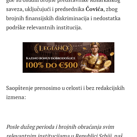
saveza, uključujući i predsednika
Čovića
, zbog
brojnih finansijskih diskriminacija i nedostatka
podrške relevantnih institucija.
Saopštenje prenosimo u celosti i bez redakcijskih
izmena:
Posle dužeg perioda i brojnih obraćanja svim
relevantnim institucijama u Republici Srbiji, naš