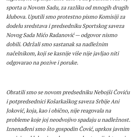
sporta u Novom Sadu, za razliku od mnogih drugih
klubova. Uputili smo protestno pismo Komisiji za
dodelu sredstava i predsedniku Sportskog saveza
Novog Sada Mićo Radanović — odgovor nismo
dobili. Održali smo sastanak sa nadležnim
načelnikom, koji se kasnije više nije javljao niti
odgovarao na pozive i poruke.
Obratili smo se novom predsedniku Nebojši Čoviću
i potpredsednici Košarkaškog saveza Srbije Ani
Joković, koja, kao i obično, nije reagovala na
probleme koje joj neodvojivo spadaju u nadležnost.
Iznenađeni smo što gospodin Čović, uprkos javnim