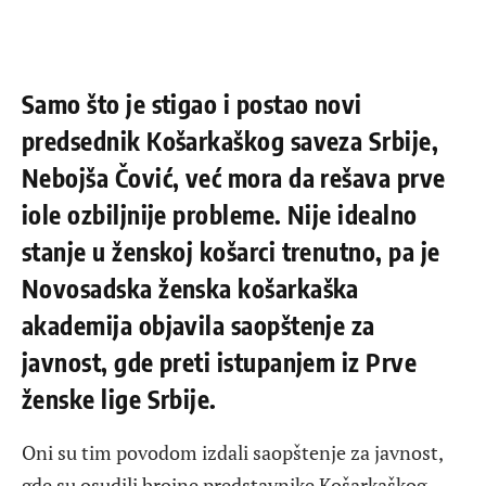
Samo što je stigao i postao novi
predsednik Košarkaškog saveza Srbije,
Nebojša Čović, već mora da rešava prve
iole ozbiljnije probleme. Nije idealno
stanje u ženskoj košarci trenutno, pa je
Novosadska ženska košarkaška
akademija objavila saopštenje za
javnost, gde preti istupanjem iz Prve
ženske lige Srbije
.
Oni su tim povodom izdali saopštenje za javnost,
gde su osudili brojne predstavnike Košarkaškog