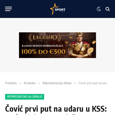
»
»
»
Početna
Košarka
Reprezentacija Srbije
Čović prvi put na udaru u KSS: Neće ni da nas sasluša!
REPREZENTACIJA SRBIJE
Čović prvi put na udaru u KSS: