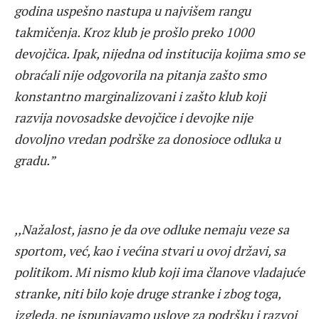
godina uspešno nastupa u najvišem rangu
takmičenja. Kroz klub je prošlo preko 1000
devojčica. Ipak, nijedna od institucija kojima smo se
obraćali nije odgovorila na pitanja zašto smo
konstantno marginalizovani i zašto klub koji
razvija novosadske devojčice i devojke nije
dovoljno vredan podrške za donosioce odluka u
gradu.”
,,Nažalost, jasno je da ove odluke nemaju veze sa
sportom, već, kao i većina stvari u ovoj državi, sa
politikom. Mi nismo klub koji ima članove vladajuće
stranke, niti bilo koje druge stranke i zbog toga,
izgleda, ne ispunjavamo uslove za podršku i razvoj