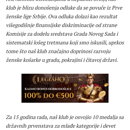
klub je blizu donošenja odluke da se povuče iz Prve
ženske lige Srbije. Ova odluka dolazi kao rezultat
višegodišnje finansijske diskriminacije od strane
Komisije za dodelu sredstava Grada Novog Sada i
sistematski lošeg tretmana koji smo iskusili, uprkos
tome što naš klub značajno doprinosi razvoju
ženske košarke u gradu, pokrajini i čitavoj državi.
Za 15 godina rada, naš klub je osvojio 10 medalja sa
državnih prvenstava za mlađe kategorije i devet