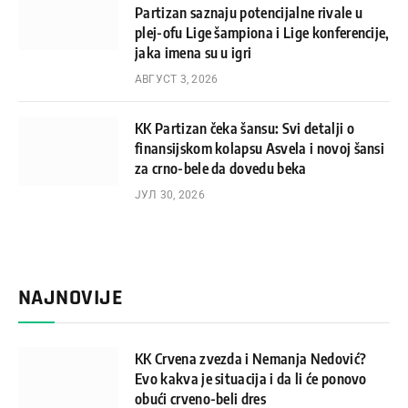
Partizan saznaju potencijalne rivale u
plej-ofu Lige šampiona i Lige konferencije,
jaka imena su u igri
АВГУСТ 3, 2026
KK Partizan čeka šansu: Svi detalji o
finansijskom kolapsu Asvela i novoj šansi
za crno-bele da dovedu beka
ЈУЛ 30, 2026
NAJNOVIJE
KK Crvena zvezda i Nemanja Nedović?
Evo kakva je situacija i da li će ponovo
obući crveno-beli dres