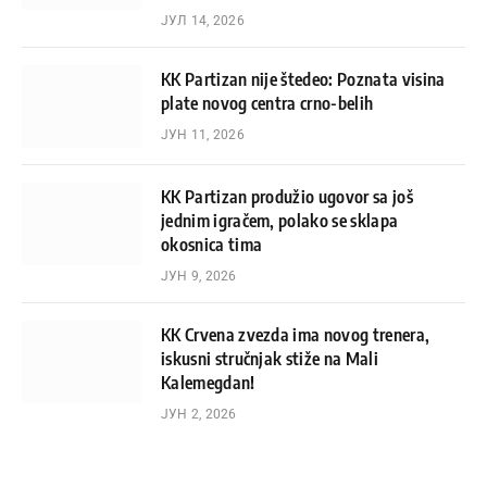
ЈУЛ 14, 2026
KK Partizan nije štedeo: Poznata visina
plate novog centra crno-belih
ЈУН 11, 2026
KK Partizan produžio ugovor sa još
jednim igračem, polako se sklapa
okosnica tima
ЈУН 9, 2026
KK Crvena zvezda ima novog trenera,
iskusni stručnjak stiže na Mali
Kalemegdan!
ЈУН 2, 2026