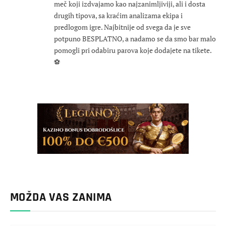
meč koji izdvajamo kao najzanimljiviji, ali i dosta
drugih tipova, sa kraćim analizama ekipa i
predlogom igre. Najbitnije od svega da je sve
potpuno BESPLATNO, a nadamo se da smo bar malo
pomogli pri odabiru parova koje dodajete na tikete.
⚽
MOŽDA VAS ZANIMA