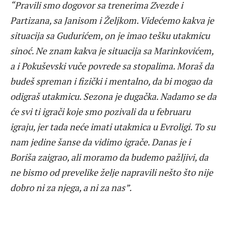
“Pravili smo dogovor sa trenerima Zvezde i
Partizana, sa Janisom i Željkom. Videćemo kakva je
situacija sa Gudurićem, on je imao tešku utakmicu
sinoć. Ne znam kakva je situacija sa Marinkovićem,
a i Pokuševski vuče povrede sa stopalima. Moraš da
budeš spreman i fizički i mentalno, da bi mogao da
odigraš utakmicu. Sezona je dugačka. Nadamo se da
će svi ti igrači koje smo pozivali da u februaru
igraju, jer tada neće imati utakmica u Evroligi. To su
nam jedine šanse da vidimo igrače. Danas je i
Boriša zaigrao, ali moramo da budemo pažljivi, da
ne bismo od prevelike želje napravili nešto što nije
dobro ni za njega, a ni za nas”.