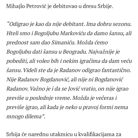
Mihajlo Petrović je debitovao u dresu Srbije.
“Odigrao je kao da nije debitant. Ima dobru sezonu.
Hteli smo i Bogoljubu Markoviću da damo šansu, ali
prednost sam dao Simaniću. Možda ćemo
Bogoljubu dati šansu u Beogradu. Najvažnije je
pobediti, ali voleo bih i nekim igračima da dam veću
šansu. Videli ste da je Radanov odigrao fantastično.
Nije Radanov Bogdanović, ali nije ni Bogdanović
Radanov. Važno je i da se Jović vratio, on nije igrao
previše u poslednje vreme. Možda je večeras i
previše igrao, ali kada je neko u pravoj formi nema
mnogo dilema”.
Srbija će narednu utakmicu u kvalifikacijama za