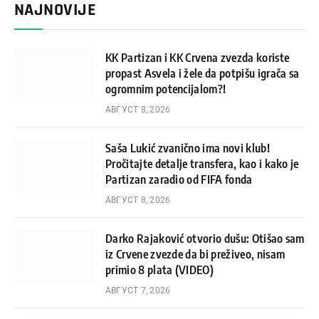
NAJNOVIJE
KK Partizan i KK Crvena zvezda koriste
propast Asvela i žele da potpišu igrača sa
ogromnim potencijalom?!
АВГУСТ 8, 2026
Saša Lukić zvanično ima novi klub!
Pročitajte detalje transfera, kao i kako je
Partizan zaradio od FIFA fonda
АВГУСТ 8, 2026
Darko Rajaković otvorio dušu: Otišao sam
iz Crvene zvezde da bi preživeo, nisam
primio 8 plata (VIDEO)
АВГУСТ 7, 2026