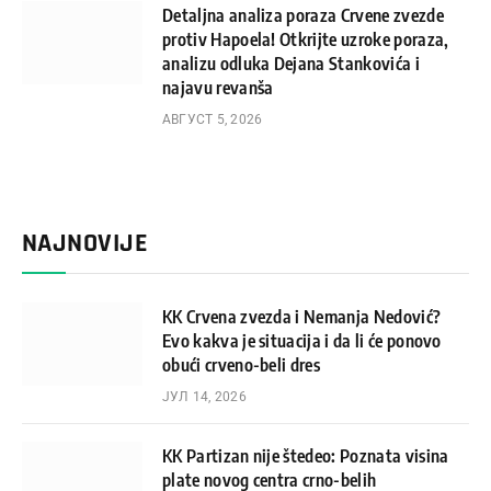
Detaljna analiza poraza Crvene zvezde
protiv Hapoela! Otkrijte uzroke poraza,
analizu odluka Dejana Stankovića i
najavu revanša
АВГУСТ 5, 2026
NAJNOVIJE
KK Crvena zvezda i Nemanja Nedović?
Evo kakva je situacija i da li će ponovo
obući crveno-beli dres
ЈУЛ 14, 2026
KK Partizan nije štedeo: Poznata visina
plate novog centra crno-belih