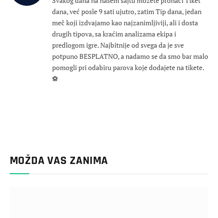
Svakog dana na našem sajtu možete pronaći Tiket
dana, već posle 9 sati ujutro, zatim Tip dana, jedan
meč koji izdvajamo kao najzanimljiviji, ali i dosta
drugih tipova, sa kraćim analizama ekipa i
predlogom igre. Najbitnije od svega da je sve
potpuno BESPLATNO, a nadamo se da smo bar malo
pomogli pri odabiru parova koje dodajete na tikete.
⚽
MOŽDA VAS ZANIMA