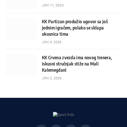
ЈУН 11, 2026
KK Partizan produžio ugovor sa još
jednim igračem, polako se sklapa
okosnica tima
ЈУН 9, 2026
KK Crvena zvezda ima novog trenera,
iskusni stručnjak stiže na Mali
Kalemegdan!
ЈУН 2, 2026