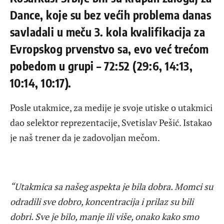
Dance, koje su bez većih problema danas
savladali u meču 3. kola kvalifikacija za
Evropskog prvenstvo sa, evo već trećom
pobedom u grupi – 72:52 (29:6, 14:13,
10:14, 10:17).
Posle utakmice, za medije je svoje utiske o utakmici
dao selektor reprezentacije, Svetislav Pešić. Istakao
je naš trener da je zadovoljan mečom.
“Utakmica sa našeg aspekta je bila dobra. Momci su
odradili sve dobro, koncentracija i prilaz su bili
dobri. Sve je bilo, manje ili više, onako kako smo