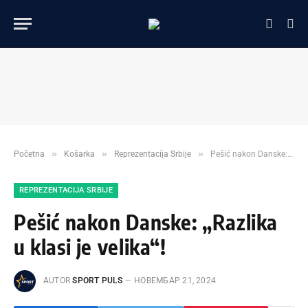
»
»
»
Početna
Košarka
Reprezentacija Srbije
Pešić nakon Danske: „Razlika u klasi je velika“!
REPREZENTACIJA SRBIJE
Pešić nakon Danske: „Razlika
u klasi je velika“!
AUTOR
SPORT PULS
НОВЕМБАР 21, 2024