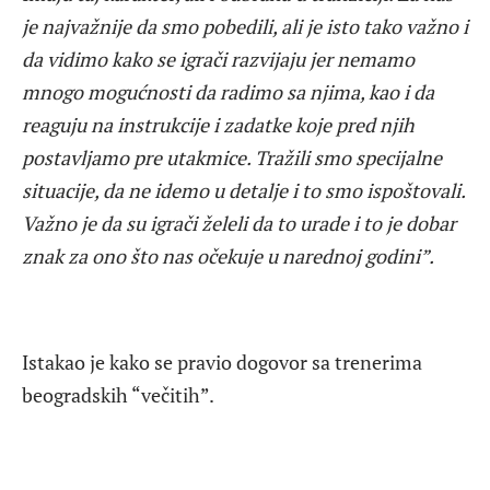
je najvažnije da smo pobedili, ali je isto tako važno i
da vidimo kako se igrači razvijaju jer nemamo
mnogo mogućnosti da radimo sa njima, kao i da
reaguju na instrukcije i zadatke koje pred njih
postavljamo pre utakmice. Tražili smo specijalne
situacije, da ne idemo u detalje i to smo ispoštovali.
Važno je da su igrači želeli da to urade i to je dobar
znak za ono što nas očekuje u narednoj godini”.
Istakao je kako se pravio dogovor sa trenerima
beogradskih “večitih”.