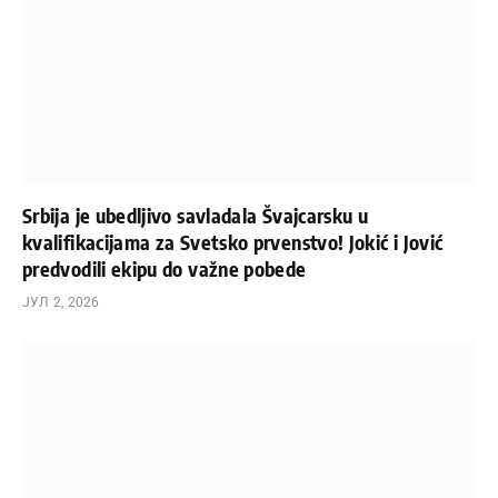
Srbija je ubedljivo savladala Švajcarsku u
kvalifikacijama za Svetsko prvenstvo! Jokić i Jović
predvodili ekipu do važne pobede
ЈУЛ 2, 2026