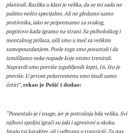
planirali. Razlika u klasi je velika, da se mi sada ne
palimo nešto specijalno. Ali ne gledamo samo
protivnika, iako se pripremamo za svakog,
pogotovo kada igramo na strani. Sa psihološkog i
mentalnog prilaza, ušli smo u meč sa velikim
samopouzdanjem. Posle toga smo posustali i da
izmišljamo neke napade koje nismo trenirali.
Napravili smo previše izgubljenih lopti, 16, što je
previše. U prvom poluvremenu smo imali samo
četiri”
,
rekao je Pešić i dodao:
“Ponestalo je i snage, jer je potrošnja bila velika. Svi
njihovi spoljni igrači su jaki i agresivni u skoku.
Imaju taj karakter, ali i odbrana u tranziciji. Za nas