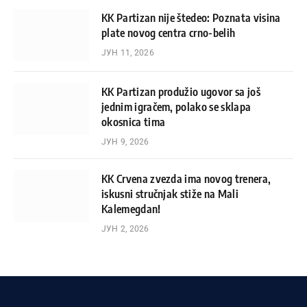
KK Partizan nije štedeo: Poznata visina
plate novog centra crno-belih
ЈУН 11, 2026
KK Partizan produžio ugovor sa još
jednim igračem, polako se sklapa
okosnica tima
ЈУН 9, 2026
KK Crvena zvezda ima novog trenera,
iskusni stručnjak stiže na Mali
Kalemegdan!
ЈУН 2, 2026