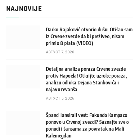
NAJNOVIJE
Darko Rajaković otvorio dušu: Otišao sam
iz Crvene zvezde da bi preživeo, nisam
primio 8 plata (VIDEO)
АВГУСТ 7, 2026
Detaljna analiza poraza Crvene zvezde
protiv Hapoela! Otkrijte uzroke poraza,
analizu odluka Dejana Stankovića i
najavu revanša
АВГУСТ 5, 2026
Španci lansirali vest: Fakundo Kampaco
ponovo u Crvenoj zvezdi? Saznajte sve o
ponudi i šansama za povratak na Mali
Kalemegdan