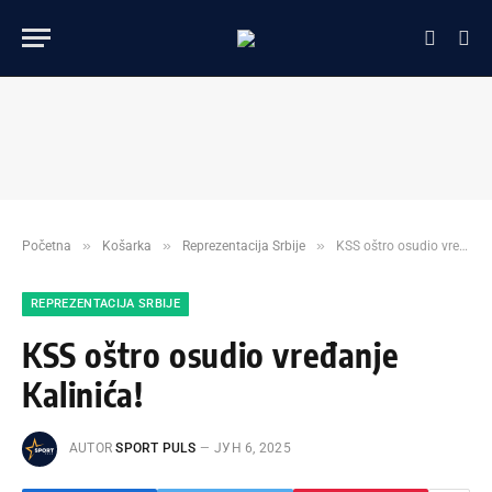
»
»
»
Početna
Košarka
Reprezentacija Srbije
KSS oštro osudio vređanje Kalinića!
REPREZENTACIJA SRBIJE
KSS oštro osudio vređanje
Kalinića!
AUTOR
SPORT PULS
ЈУН 6, 2025