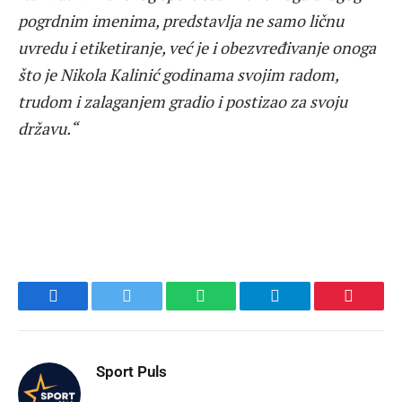
pogrdnim imenima, predstavlja ne samo ličnu
uvredu i etiketiranje, već je i obezvređivanje onoga
što je Nikola Kalinić godinama svojim radom,
trudom i zalaganjem gradio i postizao za svoju
državu.“
Facebook
Twitter
WhatsApp
Telegram
Pinteres
Sport Puls