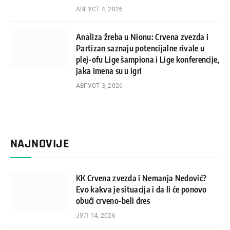
АВГУСТ 4, 2026
Analiza žreba u Nionu: Crvena zvezda i
Partizan saznaju potencijalne rivale u
plej-ofu Lige šampiona i Lige konferencije,
jaka imena su u igri
АВГУСТ 3, 2026
NAJNOVIJE
KK Crvena zvezda i Nemanja Nedović?
Evo kakva je situacija i da li će ponovo
obući crveno-beli dres
ЈУЛ 14, 2026