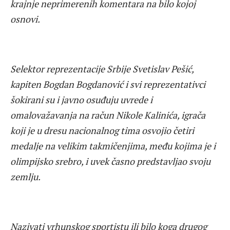
krajnje neprimerenih komentara na bilo kojoj
osnovi.
Selektor reprezentacije Srbije Svetislav Pešić,
kapiten Bogdan Bogdanović i svi reprezentativci
šokirani su i javno osuđuju uvrede i
omalovažavanja na račun Nikole Kalinića, igrača
koji je u dresu nacionalnog tima osvojio četiri
medalje na velikim takmičenjima, među kojima je i
olimpijsko srebro, i uvek časno predstavljao svoju
zemlju.
Nazivati vrhunskog sportistu ili bilo koga drugog