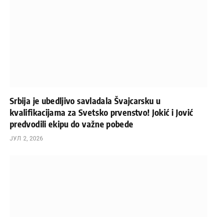
Srbija je ubedljivo savladala Švajcarsku u
kvalifikacijama za Svetsko prvenstvo! Jokić i Jović
predvodili ekipu do važne pobede
ЈУЛ 2, 2026