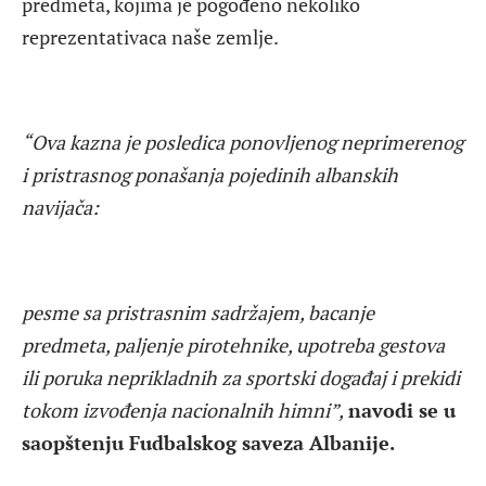
predmeta, kojima je pogođeno nekoliko
reprezentativaca naše zemlje.
“Ova kazna je posledica ponovljenog neprimerenog
i pristrasnog ponašanja pojedinih albanskih
navijača:
pesme sa pristrasnim sadržajem, bacanje
predmeta, paljenje pirotehnike, upotreba gestova
ili poruka neprikladnih za sportski događaj i prekidi
tokom izvođenja nacionalnih himni”,
navodi se u
saopštenju Fudbalskog saveza Albanije.