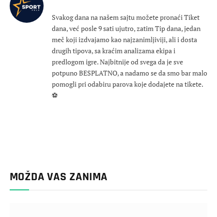
Svakog dana na našem sajtu možete pronaći Tiket
dana, već posle 9 sati ujutro, zatim Tip dana, jedan
meč koji izdvajamo kao najzanimljiviji, ali i dosta
drugih tipova, sa kraćim analizama ekipa i
predlogom igre. Najbitnije od svega da je sve
potpuno BESPLATNO, a nadamo se da smo bar malo
pomogli pri odabiru parova koje dodajete na tikete.
⚽
MOŽDA VAS ZANIMA