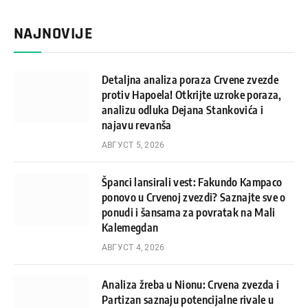
NAJNOVIJE
Detaljna analiza poraza Crvene zvezde
protiv Hapoela! Otkrijte uzroke poraza,
analizu odluka Dejana Stankovića i
najavu revanša
АВГУСТ 5, 2026
Španci lansirali vest: Fakundo Kampaco
ponovo u Crvenoj zvezdi? Saznajte sve o
ponudi i šansama za povratak na Mali
Kalemegdan
АВГУСТ 4, 2026
Analiza žreba u Nionu: Crvena zvezda i
Partizan saznaju potencijalne rivale u