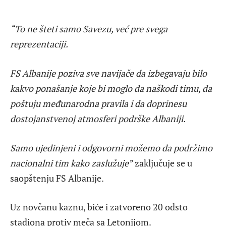
“To ne šteti samo Savezu, već pre svega
reprezentaciji.
FS Albanije poziva sve navijače da izbegavaju bilo
kakvo ponašanje koje bi moglo da naškodi timu, da
poštuju međunarodna pravila i da doprinesu
dostojanstvenoj atmosferi podrške Albaniji.
Samo ujedinjeni i odgovorni možemo da podržimo
nacionalni tim kako zaslužuje”
zaključuje se u
saopštenju FS Albanije.
Uz novčanu kaznu, biće i zatvoreno 20 odsto
stadiona protiv meča sa Letonijom.