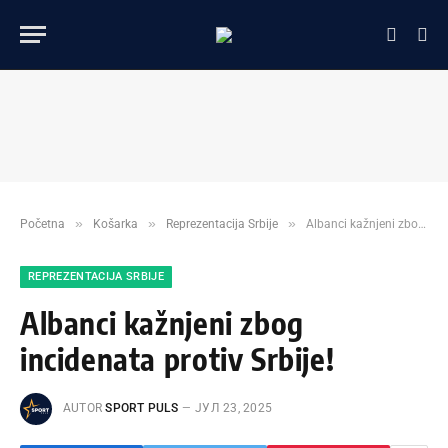
»
»
»
Početna
Košarka
Reprezentacija Srbije
Albanci kažnjeni zbog incidenata protiv Srbije!
REPREZENTACIJA SRBIJE
Albanci kažnjeni zbog
incidenata protiv Srbije!
AUTOR
SPORT PULS
ЈУЛ 23, 2025