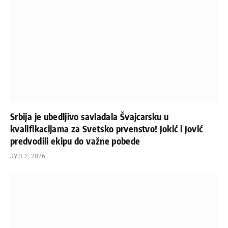
Srbija je ubedljivo savladala Švajcarsku u
kvalifikacijama za Svetsko prvenstvo! Jokić i Jović
predvodili ekipu do važne pobede
ЈУЛ 2, 2026