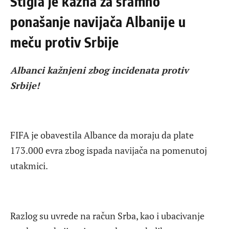
Stigla je kazna za sramno
ponašanje navijača Albanije u
meču protiv Srbije
Albanci kažnjeni zbog incidenata protiv
Srbije!
FIFA je obavestila Albance da moraju da plate
173.000 evra zbog ispada navijača na pomenutoj
utakmici.
Razlog su uvrede na račun Srba, kao i ubacivanje