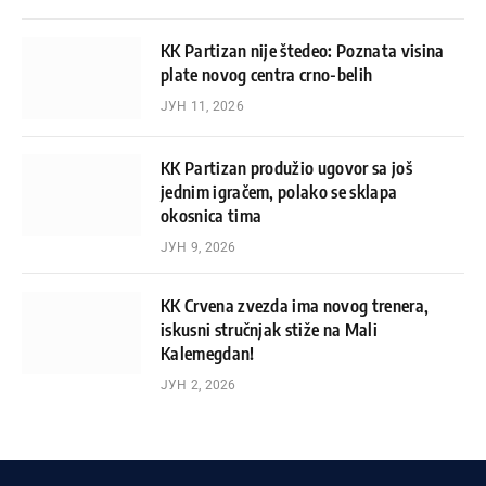
KK Partizan nije štedeo: Poznata visina
plate novog centra crno-belih
ЈУН 11, 2026
KK Partizan produžio ugovor sa još
jednim igračem, polako se sklapa
okosnica tima
ЈУН 9, 2026
KK Crvena zvezda ima novog trenera,
iskusni stručnjak stiže na Mali
Kalemegdan!
ЈУН 2, 2026