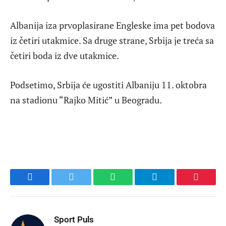
Albanija iza prvoplasirane Engleske ima pet bodova
iz četiri utakmice. Sa druge strane, Srbija je treća sa
četiri boda iz dve utakmice.
Podsetimo, Srbija će ugostiti Albaniju 11. oktobra
na stadionu “Rajko Mitić” u Beogradu.
Facebook
Twitter
WhatsApp
Telegram
Pinteres
Sport Puls