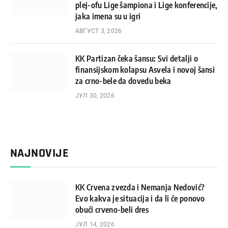
plej-ofu Lige šampiona i Lige konferencije,
jaka imena su u igri
АВГУСТ 3, 2026
KK Partizan čeka šansu: Svi detalji o
finansijskom kolapsu Asvela i novoj šansi
za crno-bele da dovedu beka
ЈУЛ 30, 2026
NAJNOVIJE
KK Crvena zvezda i Nemanja Nedović?
Evo kakva je situacija i da li će ponovo
obući crveno-beli dres
ЈУЛ 14, 2026