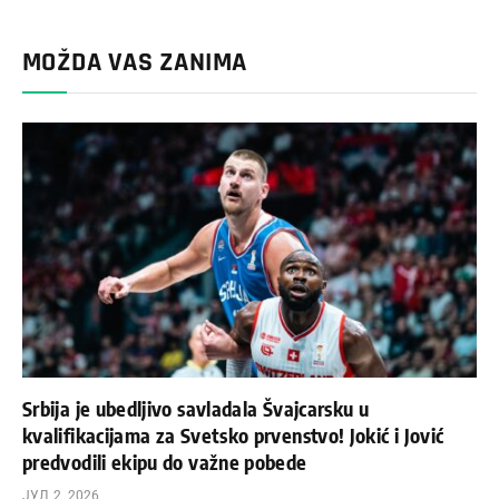
MOŽDA VAS ZANIMA
Srbija je ubedljivo savladala Švajcarsku u
kvalifikacijama za Svetsko prvenstvo! Jokić i Jović
predvodili ekipu do važne pobede
ЈУЛ 2, 2026