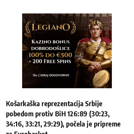
Košarkaška reprezentacija Srbije
pobedom protiv BiH 126:89 (30:23,
34:16, 33:21, 29:29), počela je pripreme
za Evrobasket.