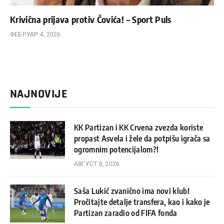
Krivična prijava protiv Čovića! – Sport Puls
ФЕБРУАР 4, 2026
NAJNOVIJE
KK Partizan i KK Crvena zvezda koriste
propast Asvela i žele da potpišu igrača sa
ogromnim potencijalom?!
АВГУСТ 8, 2026
Saša Lukić zvanično ima novi klub!
Pročitajte detalje transfera, kao i kako je
Partizan zaradio od FIFA fonda