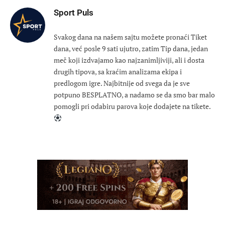
Sport Puls
Svakog dana na našem sajtu možete pronaći Tiket
dana, već posle 9 sati ujutro, zatim Tip dana, jedan
meč koji izdvajamo kao najzanimljiviji, ali i dosta
drugih tipova, sa kraćim analizama ekipa i
predlogom igre. Najbitnije od svega da je sve
potpuno BESPLATNO, a nadamo se da smo bar malo
pomogli pri odabiru parova koje dodajete na tikete.