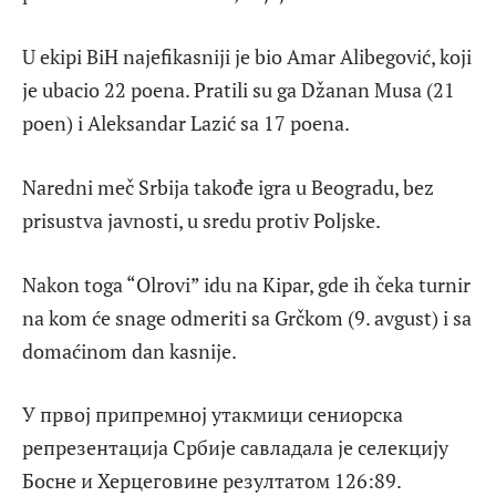
U ekipi BiH najefikasniji je bio Amar Alibegović, koji
je ubacio 22 poena. Pratili su ga Džanan Musa (21
poen) i Aleksandar Lazić sa 17 poena.
Naredni meč Srbija takođe igra u Beogradu, bez
prisustva javnosti, u sredu protiv Poljske.
Nakon toga “Olrovi” idu na Kipar, gde ih čeka turnir
na kom će snage odmeriti sa Grčkom (9. avgust) i sa
domaćinom dan kasnije.
У првој припремној утакмици сениорска
репрезентација Србије савладала је селекцију
Босне и Херцеговине резултатом 126:89.