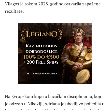
Vilagoš je tokom 2025. godine ostvarila zapažene
rezultate.
Na Evropskom kupu u bacačkim disciplinama, koji
je održan u Nikoziji, Adriana je ubedljivo pobedila u