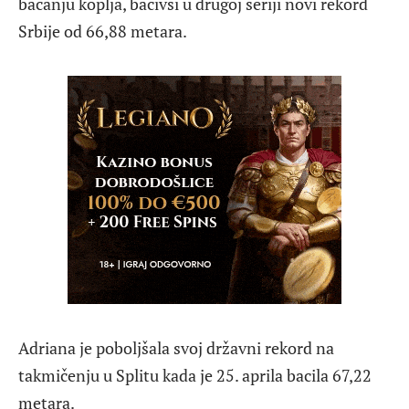
bacanju koplja, bacivši u drugoj seriji novi rekord
Srbije od 66,88 metara.
Adriana je poboljšala svoj državni rekord na
takmičenju u Splitu kada je 25. aprila bacila 67,22
metara.