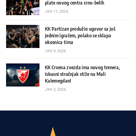
plate novog centra crno-belih
ЈУН 11, 2026
KK Partizan produžio ugovor sa još
jednim igračem, polako se sklapa
okosnica tima
ЈУН 9, 2026
KK Crvena zvezda ima novog trenera,
iskusni stručnjak stiže na Mali
Kalemegdan!
ЈУН 2, 2026