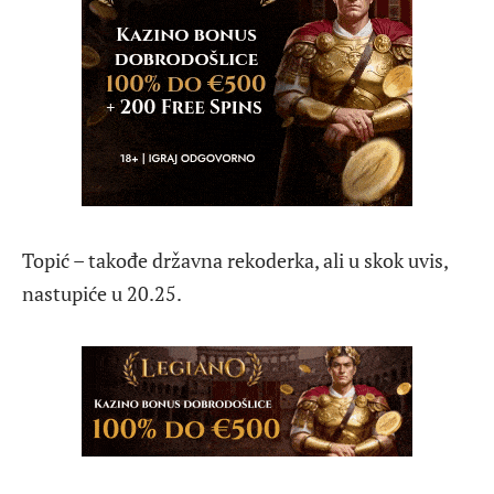
Topić – takođe državna rekoderka, ali u skok uvis,
nastupiće u 20.25.