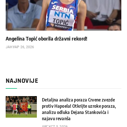
Angelina Topić oborila državni rekord!
ЈАНУАР 26, 2026
NAJNOVIJE
Detaljna analiza poraza Crvene zvezde
protiv Hapoela! Otkrijte uzroke poraza,
analizu odluka Dejana Stankovića i
najavu revanša
АВГУСТ 5, 2026