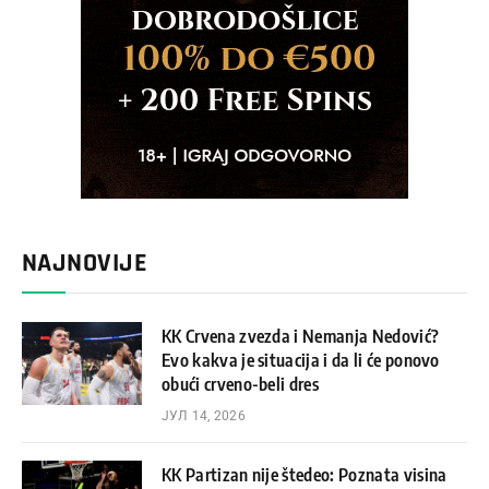
NAJNOVIJE
KK Crvena zvezda i Nemanja Nedović?
Evo kakva je situacija i da li će ponovo
obući crveno-beli dres
ЈУЛ 14, 2026
KK Partizan nije štedeo: Poznata visina