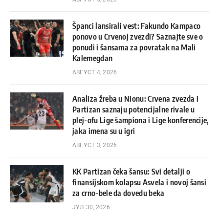
Španci lansirali vest: Fakundo Kampaco
ponovo u Crvenoj zvezdi? Saznajte sve o
ponudi i šansama za povratak na Mali
Kalemegdan
АВГУСТ 4, 2026
Analiza žreba u Nionu: Crvena zvezda i
Partizan saznaju potencijalne rivale u
plej-ofu Lige šampiona i Lige konferencije,
jaka imena su u igri
АВГУСТ 3, 2026
KK Partizan čeka šansu: Svi detalji o
finansijskom kolapsu Asvela i novoj šansi
za crno-bele da dovedu beka
ЈУЛ 30, 2026