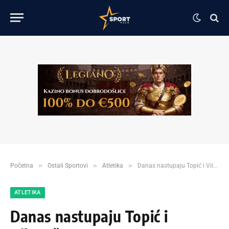
»
»
»
Početna
Ostali Sportovi
Atletika
Danas nastupaju Topić i Vilagoš!
ATLETIKA
Danas nastupaju Topić i