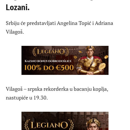
Lozani.
Srbiju će predstavljati Angelina Topić i Adriana
Vilagoš.
Vilagoš – srpska rekorderka u bacanju koplja,
nastupiće u 19.30.