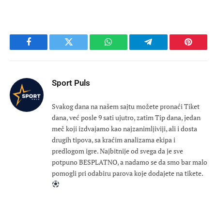
Facebook
Twitter
WhatsApp
Telegram
Pinteres
Sport Puls
Svakog dana na našem sajtu možete pronaći Tiket
dana, već posle 9 sati ujutro, zatim Tip dana, jedan
meč koji izdvajamo kao najzanimljiviji, ali i dosta
drugih tipova, sa kraćim analizama ekipa i
predlogom igre. Najbitnije od svega da je sve
potpuno BESPLATNO, a nadamo se da smo bar malo
pomogli pri odabiru parova koje dodajete na tikete.