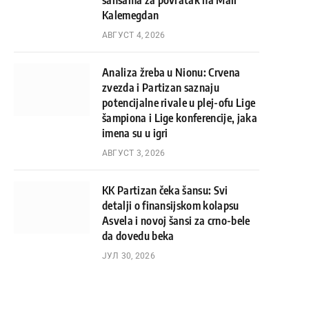
šansama za povratak na Mali
Kalemegdan
АВГУСТ 4, 2026
Analiza žreba u Nionu: Crvena
zvezda i Partizan saznaju
potencijalne rivale u plej-ofu Lige
šampiona i Lige konferencije, jaka
imena su u igri
АВГУСТ 3, 2026
KK Partizan čeka šansu: Svi
detalji o finansijskom kolapsu
Asvela i novoj šansi za crno-bele
da dovedu beka
ЈУЛ 30, 2026