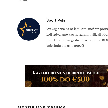
Sport Puls
Svakog dana na našem sajtu možete pronaći
koji izdvajamo kao najzanimljiviji, ali i d
Najbitnije od svega da je sve potpuno B
koje dodajete na tikete. ⚽
MOŽDA VAS ZANIMA