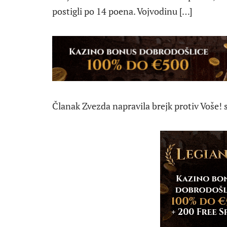
postigli po 14 poena. Vojvodinu […]
Članak Zvezda napravila brejk protiv Voše! s