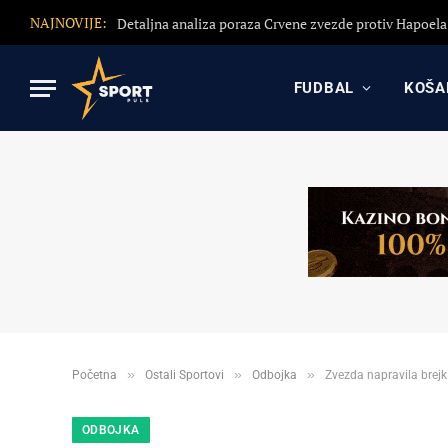
NAJNOVIJE:
FUDBAL
KOŠA
»
»
»
Početna
Ostali Sportovi
Odbojka
Zvezda napravila brejk
ODBOJKA