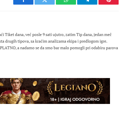
Facebook
Twitter
WhatsApp
Telegram
Pinterest
 Tiket dana, već posle 9 sati ujutro, zatim Tip dana, jedan meč
osta drugih tipova, sa kraćim analizama ekipa i predlogom igre.
ESPLATNO, a nadamo se da smo bar malo pomogli pri odabiru parova