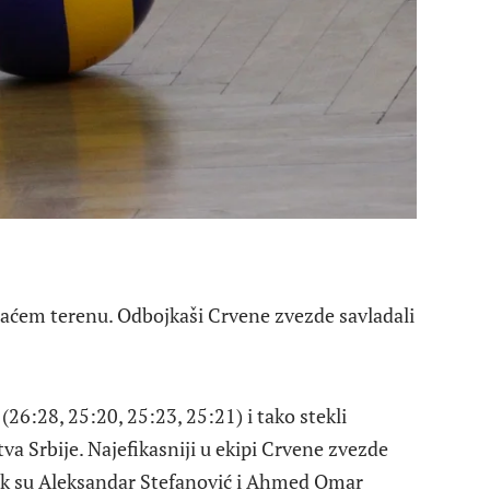
aćem terenu. Odbojkaši Crvene zvezde savladali
6:28, 25:20, 25:23, 25:21) i tako stekli
tva Srbije. Najefikasniji u ekipi Crvene zvezde
dok su Aleksandar Stefanović i Ahmed Omar