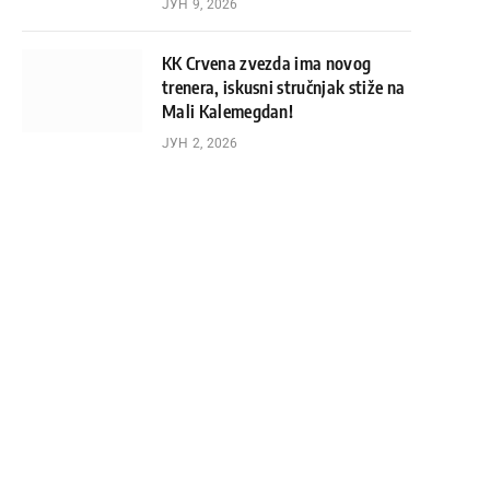
ЈУН 9, 2026
KK Crvena zvezda ima novog
trenera, iskusni stručnjak stiže na
Mali Kalemegdan!
ЈУН 2, 2026