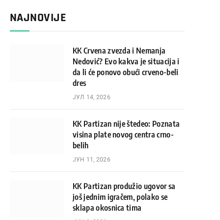
NAJNOVIJE
KK Crvena zvezda i Nemanja
Nedović? Evo kakva je situacija i
da li će ponovo obući crveno-beli
dres
ЈУЛ 14, 2026
KK Partizan nije štedeo: Poznata
visina plate novog centra crno-
belih
ЈУН 11, 2026
KK Partizan produžio ugovor sa
još jednim igračem, polako se
sklapa okosnica tima