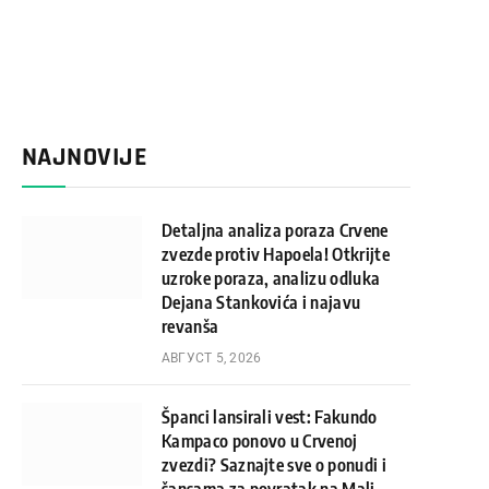
NAJNOVIJE
Detaljna analiza poraza Crvene
zvezde protiv Hapoela! Otkrijte
uzroke poraza, analizu odluka
Dejana Stankovića i najavu
revanša
АВГУСТ 5, 2026
Španci lansirali vest: Fakundo
Kampaco ponovo u Crvenoj
zvezdi? Saznajte sve o ponudi i