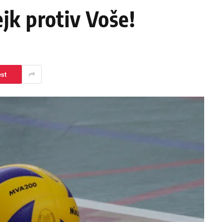
jk protiv Voše!
est