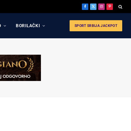
Facebook
X
Instagram
Pinterest
(Twitter)
O
BORILAČKI
SPORT SRBIJA JACKPOT