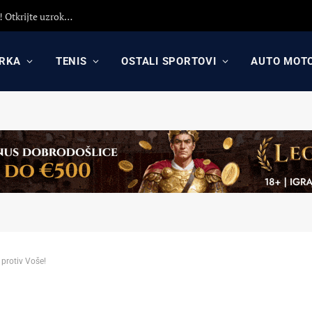
Detaljna analiza poraza Crvene zvezde protiv Hapoela! Otkrijte uzroke poraza, analizu odluka Dejana Stankovića i najavu revanša
RKA
TENIS
OSTALI SPORTOVI
AUTO MOT
 protiv Voše!