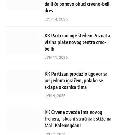
da li će ponovo obući crveno-beli
dres
ЈУЛ 14, 2026
KK Partizan nije štedeo: Poznata
visina plate novog centra crno-
belih
ЈУН 11, 2026
KK Partizan produžio ugovor sa
još jednim igračem, polako se
sklapa okosnica tima
ЈУН 9, 2026
KK Crvena zvezda ima novog
trenera, iskusni stručnjak stiže na
Mali Kalemegdan!
ЈУН 2, 2026