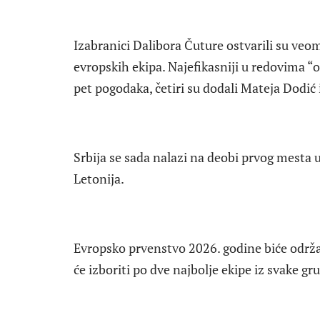
Izabranici Dalibora Čuture ostvarili su veo
evropskih ekipa. Najefikasniji u redovima “o
pet pogodaka, četiri su dodali Mateja Dodić
Srbija se sada nalazi na deobi prvog mesta up
Letonija.
Evropsko prvenstvo 2026. godine biće održa
će izboriti po dve najbolje ekipe iz svake gru