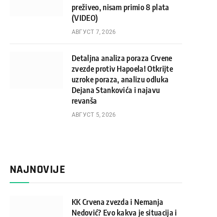
preživeo, nisam primio 8 plata
(VIDEO)
АВГУСТ 7, 2026
Detaljna analiza poraza Crvene
zvezde protiv Hapoela! Otkrijte
uzroke poraza, analizu odluka
Dejana Stankovića i najavu
revanša
АВГУСТ 5, 2026
NAJNOVIJE
KK Crvena zvezda i Nemanja
Nedović? Evo kakva je situacija i