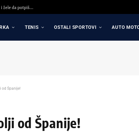
KK Partizan i KK Crvena zvezda koriste propast Asvela i žele da potpišu igrača sa ogromnim potencijalom?!
RKA
TENIS
OSTALI SPORTOVI
AUTO MOT
i od Španije!
lji od Španije!