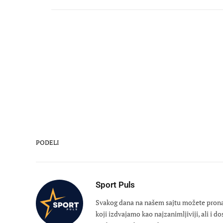
PODELI
Sport Puls
Svakog dana na našem sajtu možete pronaći
koji izdvajamo kao najzanimljiviji, ali i d