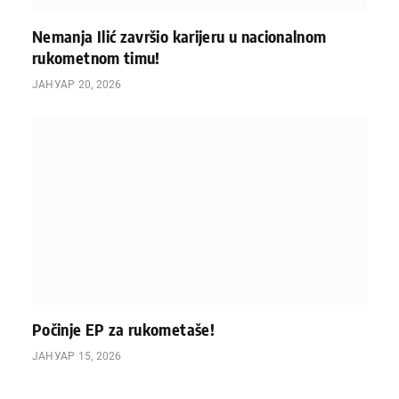
Nemanja Ilić završio karijeru u nacionalnom
rukometnom timu!
ЈАНУАР 20, 2026
Počinje EP za rukometaše!
ЈАНУАР 15, 2026