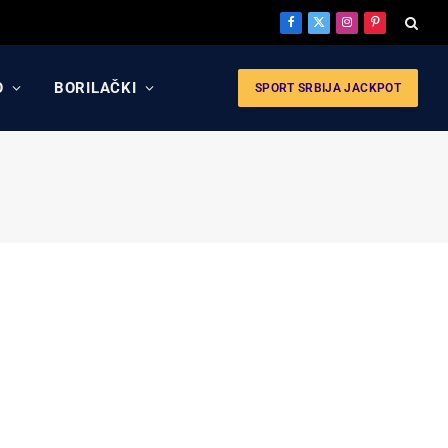
Facebook
X
Instagram
Pinterest
(Twitter)
O
BORILAČKI
SPORT SRBIJA JACKPOT