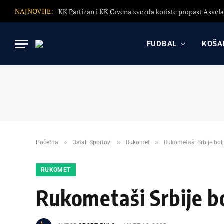
NAJNOVIJE:
FUDBAL
KOŠA
»
»
»
Početna
Ostali Sportovi
Rukomet
Rukometaši Srbije bolj
RUKOMET
Rukometaši Srbije bo