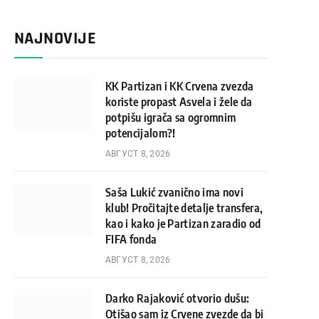
NAJNOVIJE
KK Partizan i KK Crvena zvezda
koriste propast Asvela i žele da
potpišu igrača sa ogromnim
potencijalom?!
АВГУСТ 8, 2026
Saša Lukić zvanično ima novi
klub! Pročitajte detalje transfera,
kao i kako je Partizan zaradio od
FIFA fonda
АВГУСТ 8, 2026
Darko Rajaković otvorio dušu:
Otišao sam iz Crvene zvezde da bi