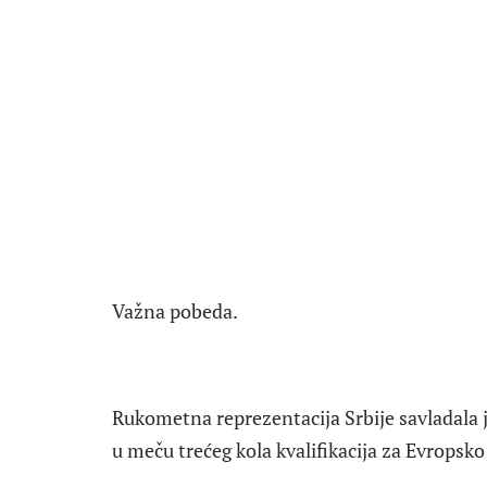
Važna pobeda.
Rukometna reprezentacija Srbije savladala j
u meču trećeg kola kvalifikacija za Evropsk