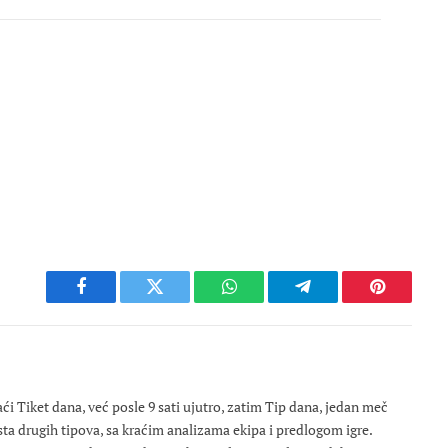
Facebook
Twitter
WhatsApp
Telegram
Pinterest
 Tiket dana, već posle 9 sati ujutro, zatim Tip dana, jedan meč
osta drugih tipova, sa kraćim analizama ekipa i predlogom igre.