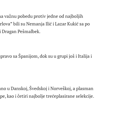
ma važnu pobedu protiv jedne od najboljih
rlova” bili su Nemanja Ilić i Lazar Kukić sa po
 i Dragan Pešmalbek.
ravo sa Španijom, dok su u grupi još i Italija i
no u Danskoj, Švedskoj i Norveškoj, a plasman
pe, kao i četiri najbolje trećeplasirane selekcije.