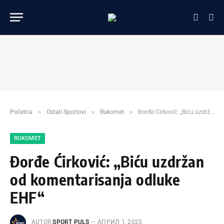
»
»
»
Početna
Ostali Sportovi
Rukomet
Đorđe Ćirković: „Biću uzdržan od komentarisanja odluke EHF“
RUKOMET
Đorđe Ćirković: „Biću uzdržan
od komentarisanja odluke
EHF“
AUTOR
SPORT PULS
АПРИЛ 1, 2025