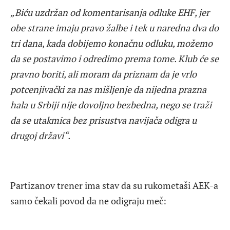
„Biću uzdržan od komentarisanja odluke EHF, jer
obe strane imaju pravo žalbe i tek u naredna dva do
tri dana, kada dobijemo konačnu odluku, možemo
da se postavimo i odredimo prema tome. Klub će se
pravno boriti, ali moram da priznam da je vrlo
potcenjivački za nas mišljenje da nijedna prazna
hala u Srbiji nije dovoljno bezbedna, nego se traži
da se utakmica bez prisustva navijača odigra u
drugoj državi“.
Partizanov trener ima stav da su rukometaši AEK-a
samo čekali povod da ne odigraju meč: