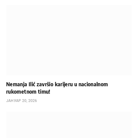
Nemanja Ilić završio karijeru u nacionalnom
rukometnom timu!
ЈАНУАР 20, 2026