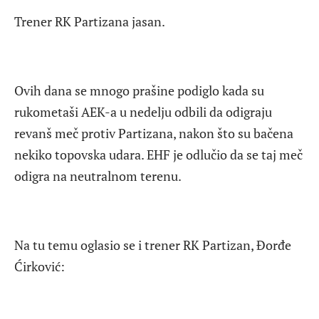
Trener RK Partizana jasan.
Ovih dana se mnogo prašine podiglo kada su
rukometaši AEK-a u nedelju odbili da odigraju
revanš meč protiv Partizana, nakon što su bačena
nekiko topovska udara. EHF je odlučio da se taj meč
odigra na neutralnom terenu.
Na tu temu oglasio se i trener RK Partizan, Đorđe
Ćirković: