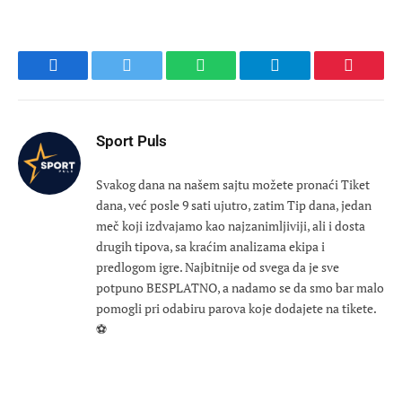
Facebook
Twitter
WhatsApp
Telegram
Pinteres
Sport Puls
Svakog dana na našem sajtu možete pronaći Tiket
dana, već posle 9 sati ujutro, zatim Tip dana, jedan
meč koji izdvajamo kao najzanimljiviji, ali i dosta
drugih tipova, sa kraćim analizama ekipa i
predlogom igre. Najbitnije od svega da je sve
potpuno BESPLATNO, a nadamo se da smo bar malo
pomogli pri odabiru parova koje dodajete na tikete.
⚽