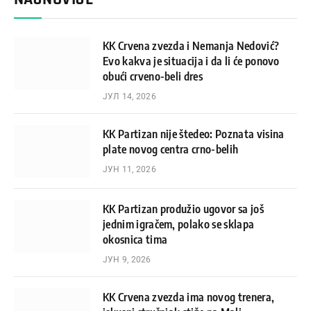
KK Crvena zvezda i Nemanja Nedović?
Evo kakva je situacija i da li će ponovo
obući crveno-beli dres
ЈУЛ 14, 2026
KK Partizan nije štedeo: Poznata visina
plate novog centra crno-belih
ЈУН 11, 2026
KK Partizan produžio ugovor sa još
jednim igračem, polako se sklapa
okosnica tima
ЈУН 9, 2026
KK Crvena zvezda ima novog trenera,