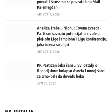
ponudi i šansama za povratak na Mali
Kalemegdan
АВГУСТ 4, 2026
Analiza žreba u Nionu: Crvena zvezda i
Partizan saznaju potencijalne rivale u
plej-ofu Lige šampiona i Lige konferencije,
jaka imena su u igri
АВГУСТ 3, 2026
KK Partizan čeka šansu: Svi detalji o
finansijskom kolapsu Asvela i novoj šansi
za crno-bele da dovedu beka
ЈУЛ 30, 2026
NAJNOVIJE