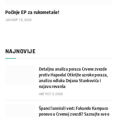
Počinje EP za rukometaše!
ЈАНУАР 15, 2026
NAJNOVIJE
Detaljna analiza poraza Crvene zvezde
protiv Hapoela! Otkrijte uzroke poraza,
analizu odluka Dejana Stankovića i
najavu revanša
АВГУСТ 5, 2026
Španci lansirali vest: Fakundo Kampaco
ponovo u Crvenoj zvezdi? Saznajte sve o