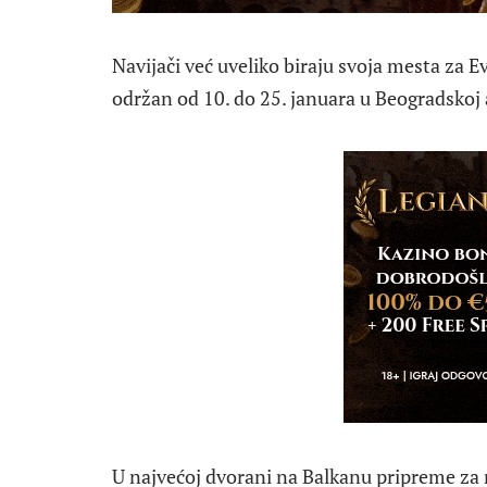
Navijači već uveliko biraju svoja mesta za Ev
održan od 10. do 25. januara u Beogradskoj 
U najvećoj dvorani na Balkanu pripreme za 