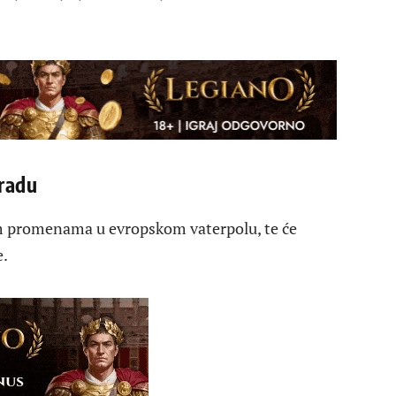
gradu
m promenama u evropskom vaterpolu, te će
e.