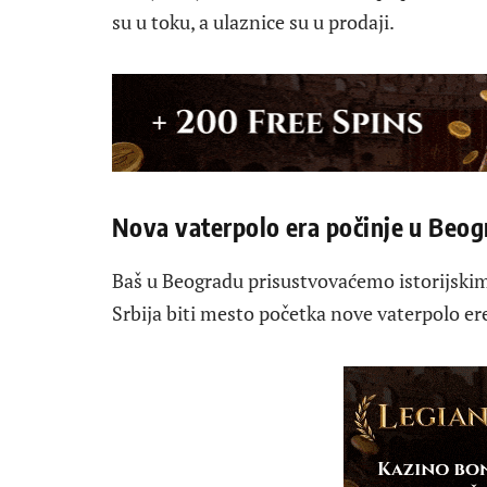
su u toku, a ulaznice su u prodaji.
Nova vaterpolo era počinje u Beo
Baš u Beogradu prisustvovaćemo istorijski
Srbija biti mesto početka nove vaterpolo er