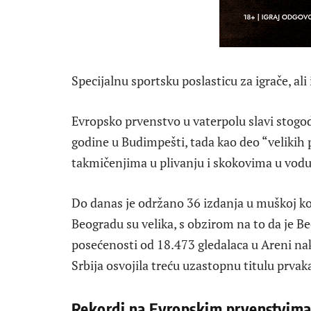
Specijalnu sportsku poslasticu za igrače, ali i
Evropsko prvenstvo u vaterpolu slavi stogod
godine u Budimpešti, tada kao deo “velikih 
takmičenjima u plivanju i skokovima u vodu
Do danas je održano 36 izdanja u muškoj kon
Beogradu su velika, s obzirom na to da je B
posećenosti od 18.473 gledalaca u Areni nak
Srbija osvojila treću uzastopnu titulu prvak
Rekordi na Evropskim prvenstvim