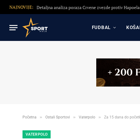
NAJNOVIJE:
FUDBAL
KOŠA
»
»
»
Početna
Ostali Sportovi
Vaterpolo
Za 15 dana do početk
VATERPOLO