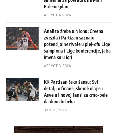
šansama za povratak na Mali
Kalemegdan
АВГУСТ 4, 2026
Analiza žreba u Nionu: Crvena
zvezda i Partizan saznaju
potencijalne rivale u plej-ofu Lige
šampiona i Lige konferencije, jaka
imena su u igri
АВГУСТ 3, 2026
KK Partizan čeka šansu: Svi
detalji o finansijskom kolapsu
Asvela i novoj šansi za crno-bele
da dovedu beka
ЈУЛ 30, 2026