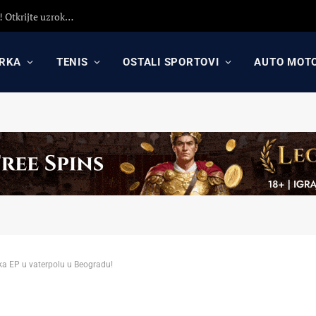
Španci lansirali vest: Fakundo Kampaco ponovo u Crvenoj zvezdi? Saznajte sve o ponudi i šansama za povratak na Mali Kalemegdan
RKA
TENIS
OSTALI SPORTOVI
AUTO MOT
a EP u vaterpolu u Beogradu!