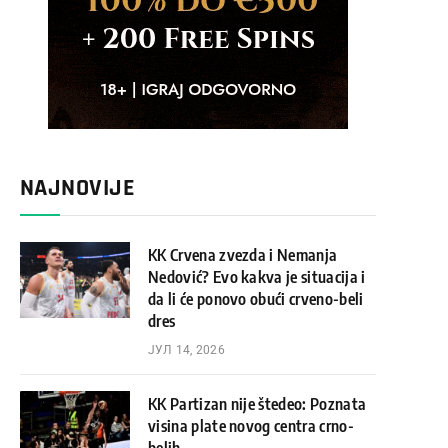
NAJNOVIJE
KK Crvena zvezda i Nemanja
Nedović? Evo kakva je situacija i
da li će ponovo obući crveno-beli
dres
ЈУЛ 14, 2026
KK Partizan nije štedeo: Poznata
visina plate novog centra crno-