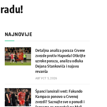
gradu!
NAJNOVIJE
Detaljna analiza poraza Crvene
zvezde protiv Hapoela! Otkrijte
uzroke poraza, analizu odluka
Dejana Stankovića i najavu
revanša
АВГУСТ 5, 2026
Španci lansirali vest: Fakundo
Kampaco ponovo u Crvenoj
zvezdi? Saznajte sve o ponudi i