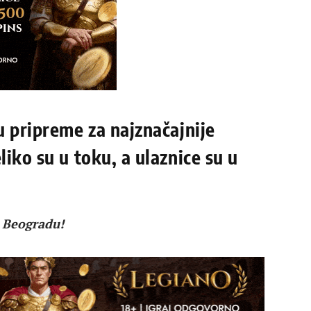
u pripreme za najznačajnije
iko su u toku, a ulaznice su u
u Beogradu!