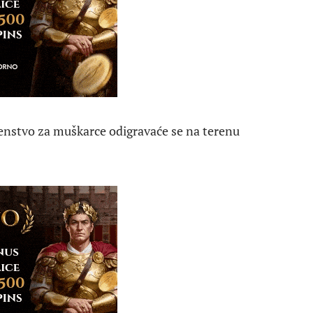
rvenstvo za muškarce odigravaće se na terenu