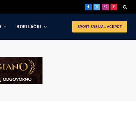
Facebook
X
Instagram
Pinterest
(Twitter)
O
BORILAČKI
SPORT SRBIJA JACKPOT