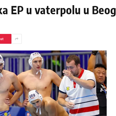
ka EP u vaterpolu u Beo
est