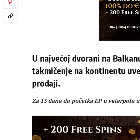
U najvećoj dvorani na Balkan
takmičenje na kontinentu uvel
prodaji.
Za 15 dana do početka EP u vaterpolu 