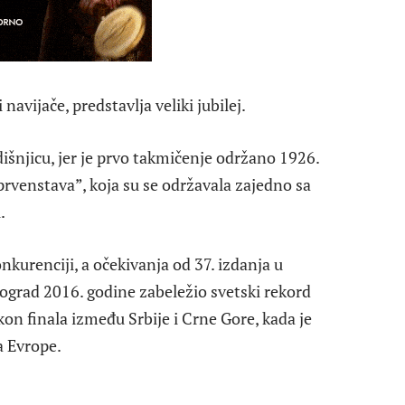
 navijače, predstavlja veliki jubilej.
išnjicu, jer je prvo takmičenje održano 1926.
prvenstava”, koja su se održavala zajedno sa
.
kurenciji, a očekivanja od 37. izdanja u
eograd 2016. godine zabeležio svetski rekord
on finala između Srbije i Crne Gore, kada je
a Evrope.
a