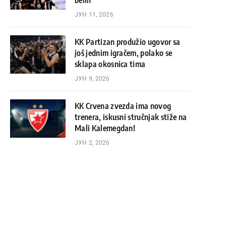
belih
ЈУН 11, 2026
KK Partizan produžio ugovor sa
još jednim igračem, polako se
sklapa okosnica tima
ЈУН 9, 2026
KK Crvena zvezda ima novog
trenera, iskusni stručnjak stiže na
Mali Kalemegdan!
ЈУН 2, 2026