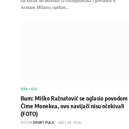
na korak od odlaska iz Olimpijakosa i prelaska u
Armani Milano, uprkos…
ABA LIGA
Bum: Miško Ražnatović se oglasio povodom
Čime Monekea, ovo navijači nisu očekivali
(FOTO)
AUTOR
SPORT PULS
МАЈ 28, 2026