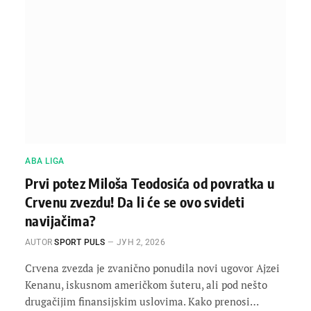
ABA LIGA
Prvi potez Miloša Teodosića od povratka u
Crvenu zvezdu! Da li će se ovo svideti
navijačima?
AUTOR
SPORT PULS
ЈУН 2, 2026
Crvena zvezda je zvanično ponudila novi ugovor Ajzei
Kenanu, iskusnom američkom šuteru, ali pod nešto
drugačijim finansijskim uslovima. Kako prenosi…