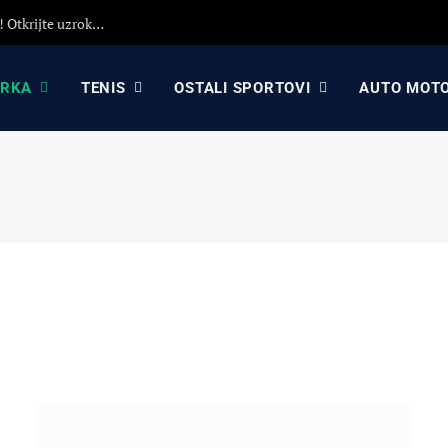
Detaljna analiza poraza Crvene zvezde protiv Hapoela! Otkrijte uzroke poraza, analizu odluka Dejana Stankovića i najavu revanša
ARKA
TENIS
OSTALI SPORTOVI
AUTO MOT