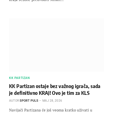
KK PARTIZAN
KK Partizan ostaje bez važnog igrača, sada
je definitivno KRAJ! Ovo je tim za KLS
AUTOR
SPORT PULS
МАЈ 28, 2026
Navijači Partizana će još veoma kratko uživati u