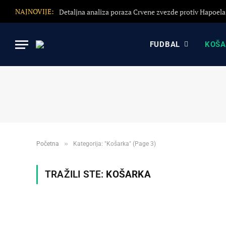
NAJNOVIJE:
FUDBAL
KOŠ
»
Početna
Kategorija: "Košarka" (Page 3)
TRAŽILI STE:
KOŠARKA