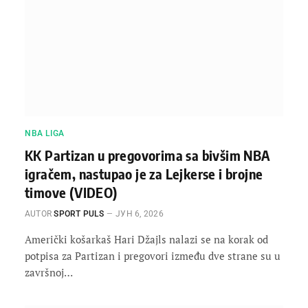
NBA LIGA
KK Partizan u pregovorima sa bivšim NBA
igračem, nastupao je za Lejkerse i brojne
timove (VIDEO)
AUTOR
SPORT PULS
ЈУН 6, 2026
Američki košarkaš Hari Džajls nalazi se na korak od
potpisa za Partizan i pregovori između dve strane su u
završnoj…