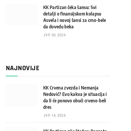
KK Partizan čeka šansu: Svi
detalji o finansijskom kolapsu
Asvela i novoj šansi za crno-bele
da dovedu beka
ЈУЛ 30, 2026
NAJNOVIJE
KK Crvena zvezda i Nemanja
Nedović? Evo kakva je situacija i
da li će ponovo obući crveno-beli
dres
ЈУЛ 14, 2026