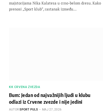
majstorijama Nika Kalatesa u crno-belom dresu. Kako
prenosi „Sport klub“, rastanak između…
KK CRVENA ZVEZDA
Bum: Jedan od najvažnijih ljudi u klubu
odlazi iz Crvene zvezde i nije jedini
AUTOR
SPORT PULS
МАЈ 27, 2026