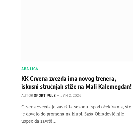
ABA LIGA
KK Crvena zvezda ima novog trenera,
iskusni stručnjak stiže na Mali Kalemegdan!
AUTOR
SPORT PULS
ЈУН 2, 2026
Crvena zvezda je završila sezonu ispod očekivanja, što
je dovelo do promena na klupi. Saša Obradović nije
uspeo da završi…