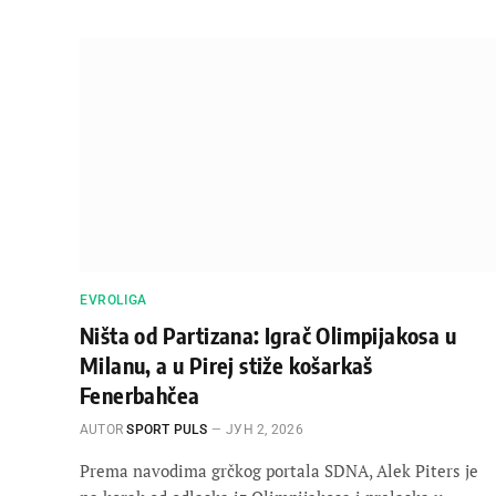
EVROLIGA
Ništa od Partizana: Igrač Olimpijakosa u
Milanu, a u Pirej stiže košarkaš
Fenerbahčea
AUTOR
SPORT PULS
ЈУН 2, 2026
Prema navodima grčkog portala SDNA, Alek Piters je