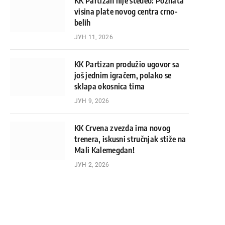
KK Partizan nije štedeo: Poznata
visina plate novog centra crno-
belih
ЈУН 11, 2026
KK Partizan produžio ugovor sa
još jednim igračem, polako se
sklapa okosnica tima
ЈУН 9, 2026
KK Crvena zvezda ima novog
trenera, iskusni stručnjak stiže na
Mali Kalemegdan!
ЈУН 2, 2026