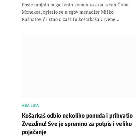
Posle brojnih negativnih komentara na račun Čime
Monekea, oglasio se njegov menadžer Miško
Ražnatović i stao u zaštitu košarkaša Crvene…
ABA LIGA
Košarkaš odbio nekoliko ponuda i prihvatio
Zvezdinu! Sve je spremno za potpis i veliko
pojačanje