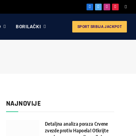
Facebook
X
Instagram
Pinterest
(Twitter)
O
BORILAČKI
SPORT SRBIJA JACKPOT
NAJNOVIJE
Detaljna analiza poraza Crvene
zvezde protiv Hapoela! Otkrijte