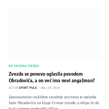
KK CRVENA ZVEZDA
Zvezda se ponovo oglasila povodom
Obradovića, a on već ima novi angažman?
AUTOR
SPORT PULS
МАЈ 29, 2026
Sporazumnim raskidom saradnje završena je epizoda
Saše Obradovića na klupi Crvene zvezde, a ekipu će do
kraja sezone predvoditi Milan…