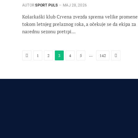
AUTOR
SPORT PULS
МАЈ 28, 2026
Košarkaški klub Crvena zvezda sprema velike promene
tokom letnjeg prelaznog roka, a očekuje se da ekipa za
narednu sezonu pretrpi…
Previous
Next
…
1
2
3
4
5
142