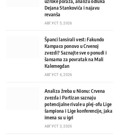
uzroke poraza, analizu odluka
Dejana Stankovića i najavu
revanša
АВГУСТ 5, 2026
Španci lansirali vest: Fakundo
Kampaco ponovo u Crvenoj
zvezdi? Saznajte sve o ponudi i
šansama za povratak na Mali
Kalemegdan
АВГУСТ 4, 2026
Analiza žreba u Nionu: Crvena
zvezda i Partizan saznaju
potencijalne rivale u plej-ofu Lige
šampiona i Lige konferencije, jaka
imena su u igri
АВГУСТ 3, 2026