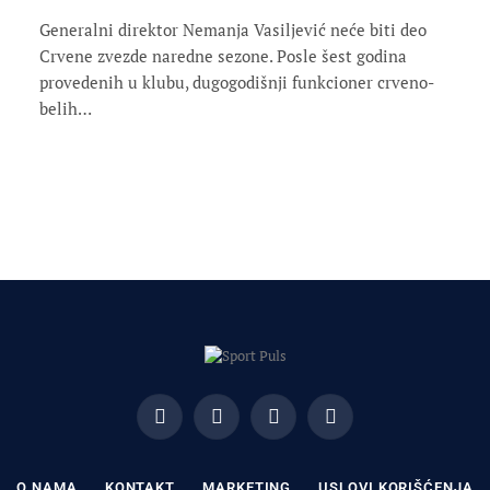
Generalni direktor Nemanja Vasiljević neće biti deo
Crvene zvezde naredne sezone. Posle šest godina
provedenih u klubu, dugogodišnji funkcioner crveno-
belih…
Facebook
X
Instagram
Pinterest
(Twitter)
O NAMA
KONTAKT
MARKETING
USLOVI KORIŠĆENJA