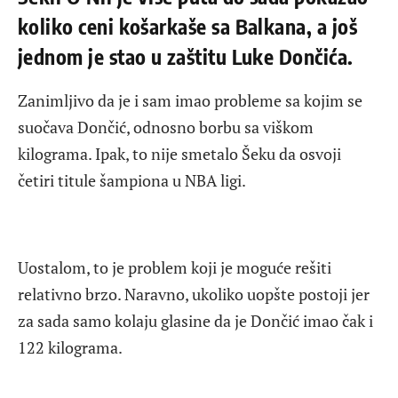
koliko ceni košarkaše sa Balkana, a još
jednom je stao u zaštitu Luke Dončića.
Zanimljivo da je i sam imao probleme sa kojim se
suočava Dončić, odnosno borbu sa viškom
kilograma. Ipak, to nije smetalo Šeku da osvoji
četiri titule šampiona u NBA ligi.
Uostalom, to je problem koji je moguće rešiti
relativno brzo. Naravno, ukoliko uopšte postoji jer
za sada samo kolaju glasine da je Dončić imao čak i
122 kilograma.