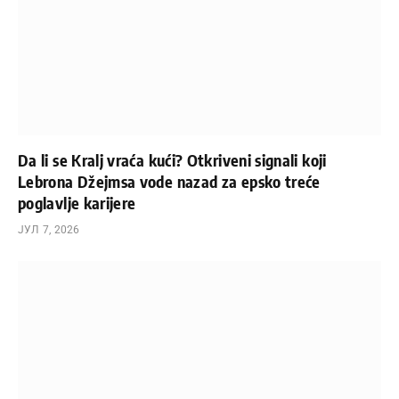
Da li se Kralj vraća kući? Otkriveni signali koji
Lebrona Džejmsa vode nazad za epsko treće
poglavlje karijere
ЈУЛ 7, 2026