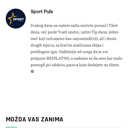
Sport Puls
Svakog dana na našem sajtu možete pronaći Tiket
dana, već posle 9 sati ujutro, zatim Tip dana, jedan
meč koji izdvajamo kao najzanimljiviji, ali i dosta
drugih tipova, sa kraćim analizama ekipa i
predlogom igre. Najbitnije od svega da je sve
potpuno BESPLATNO, a nadamo se da smo bar malo
pomogli pri odabiru parova koje dodajete na tikete.
⚽
MOŽDA VAS ZANIMA