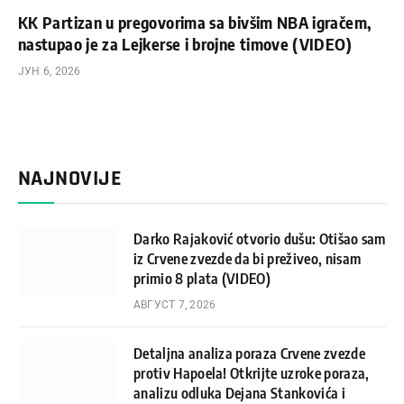
KK Partizan u pregovorima sa bivšim NBA igračem,
nastupao je za Lejkerse i brojne timove (VIDEO)
ЈУН 6, 2026
NAJNOVIJE
Darko Rajaković otvorio dušu: Otišao sam
iz Crvene zvezde da bi preživeo, nisam
primio 8 plata (VIDEO)
АВГУСТ 7, 2026
Detaljna analiza poraza Crvene zvezde
protiv Hapoela! Otkrijte uzroke poraza,
analizu odluka Dejana Stankovića i