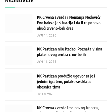
NAJNOVIJE
KK Crvena zvezda i Nemanja Nedović?
Evo kakva je situacija i da li će ponovo
obući crveno-beli dres
ЈУЛ 14, 2026
KK Partizan nije štedeo: Poznata visina
plate novog centra crno-belih
ЈУН 11, 2026
KK Partizan produžio ugovor sa još
jednim igračem, polako se sklapa
okosnica tima
ЈУН 9, 2026
KK Crvena zvezda ima novog trenera,