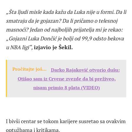
„Šta ljudi misle kada kažu da Luka nije u formi. Da li
smatraju da je gojazan? Da li pričamo o telesnoj
masnoći? Jedan od najboljih prijatelja mi je rekao:
„Gojazni Luka Dončić je bolji od 99,9 odsto bekova
u NBA ligi“,
izjavio je Šekil.
Pročitajte još...
Darko Rajaković otvorio dušu:
Otišao sam iz Crvene zvezde da bi preživeo,
nisam primio 8 plata (VIDEO)
I bivši centar se tokom karijere susretao sa ovakvim
optužbama i kritikama.