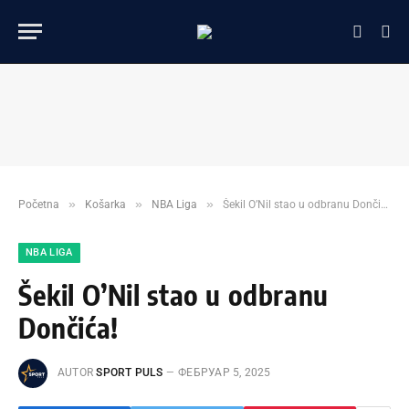
»
»
»
Početna
Košarka
NBA Liga
Šekil O’Nil stao u odbranu Dončića!
NBA LIGA
Šekil O’Nil stao u odbranu
Dončića!
AUTOR
SPORT PULS
ФЕБРУАР 5, 2025