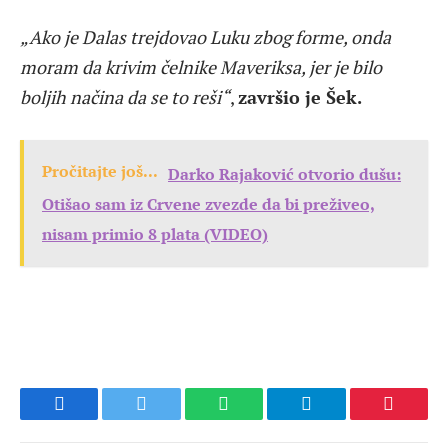
„Ako je Dalas trejdovao Luku zbog forme, onda
moram da krivim čelnike Maveriksa, jer je bilo
boljih načina da se to reši“
,
završio je Šek.
Pročitajte još...
Darko Rajaković otvorio dušu:
Otišao sam iz Crvene zvezde da bi preživeo,
nisam primio 8 plata (VIDEO)
Facebook
Twitter
WhatsApp
Telegram
Pinteres