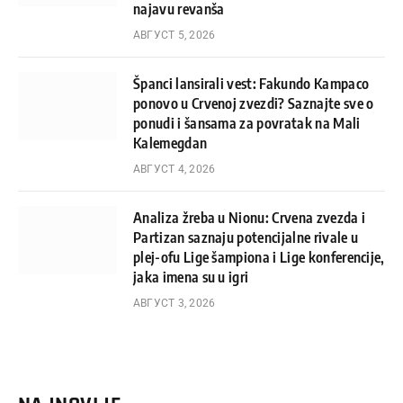
najavu revanša
АВГУСТ 5, 2026
Španci lansirali vest: Fakundo Kampaco
ponovo u Crvenoj zvezdi? Saznajte sve o
ponudi i šansama za povratak na Mali
Kalemegdan
АВГУСТ 4, 2026
Analiza žreba u Nionu: Crvena zvezda i
Partizan saznaju potencijalne rivale u
plej-ofu Lige šampiona i Lige konferencije,
jaka imena su u igri
АВГУСТ 3, 2026