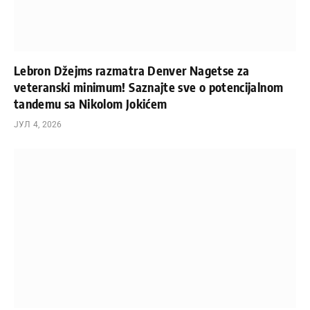
Lebron Džejms razmatra Denver Nagetse za
veteranski minimum! Saznajte sve o potencijalnom
tandemu sa Nikolom Jokićem
ЈУЛ 4, 2026