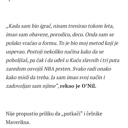
„Kada sam bio igrač, nisam trenirao tokom leta,
imao sam obaveze, porodicu, decu. Onda sam se
polako vraćao u formu. To je bio moj metod koji je
uspevao. Postoji nekoliko načina kako da se
poboljšaš, pa čak i da uđeš u Kuću slavnih i tri puta
zaredom osvojiš NBA prsten. Svako radi onako
kako misli da treba. Ja sam imao svoj način i
zadovoljan sam njime“
,
rekao je O’Nil.
Nije propustio priliku da „potkači“ i čelnike
Maveriksa.