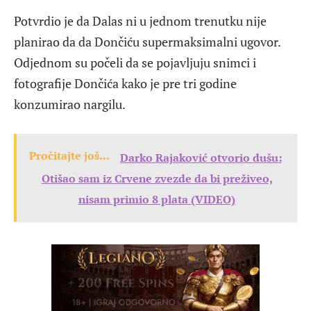
Potvrdio je da Dalas ni u jednom trenutku nije
planirao da da Dončiću supermaksimalni ugovor.
Odjednom su počeli da se pojavljuju snimci i
fotografije Dončića kako je pre tri godine
konzumirao nargilu.
Pročitajte još...
Darko Rajaković otvorio dušu:
Otišao sam iz Crvene zvezde da bi preživeo,
nisam primio 8 plata (VIDEO)