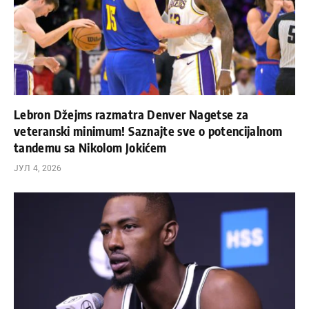
Lebron Džejms razmatra Denver Nagetse za
veteranski minimum! Saznajte sve o potencijalnom
tandemu sa Nikolom Jokićem
ЈУЛ 4, 2026