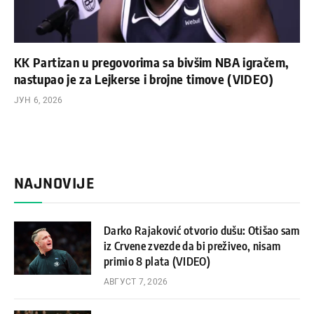
KK Partizan u pregovorima sa bivšim NBA igračem,
nastupao je za Lejkerse i brojne timove (VIDEO)
ЈУН 6, 2026
NAJNOVIJE
Darko Rajaković otvorio dušu: Otišao sam
iz Crvene zvezde da bi preživeo, nisam
primio 8 plata (VIDEO)
АВГУСТ 7, 2026