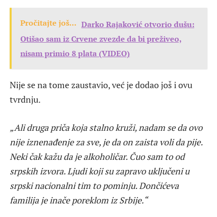
Pročitajte još...
Darko Rajaković otvorio dušu:
Otišao sam iz Crvene zvezde da bi preživeo,
nisam primio 8 plata (VIDEO)
Nije se na tome zaustavio, već je dodao još i ovu
tvrdnju.
„Ali druga priča koja stalno kruži, nadam se da ovo
nije iznenađenje za sve, je da on zaista voli da pije.
Neki čak kažu da je alkoholičar. Čuo sam to od
srpskih izvora. Ljudi koji su zapravo uključeni u
srpski nacionalni tim to pominju. Dončićeva
familija je inače poreklom iz Srbije.“