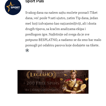
Sport Puls
Svakog dana na našem sajtu možete pronaći Tiket
dana, već posle 9 sati ujutro, zatim Tip dana, jedan
meč koji izdvajamo kao najzanimljiviji, ali i dosta
drugih tipova, sa kraćim analizama ekipa i
predlogom igre. Najbitnije od svega da je sve
potpuno BESPLATNO, a nadamo se da smo bar malo
pomogli pri odabiru parova koje dodajete na tikete.