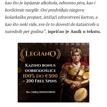
kao što je ispijanje alkohola, odnosno piva, kao i
korišćenje nargile. Oni predviđaju njegovu
košarkašku propast, ističući zdravstveni karton, a
kao što neki vide, sve će to dovesti do katastrofe u
narednih pet godina“
,
ispričao je Amik u tekstu.