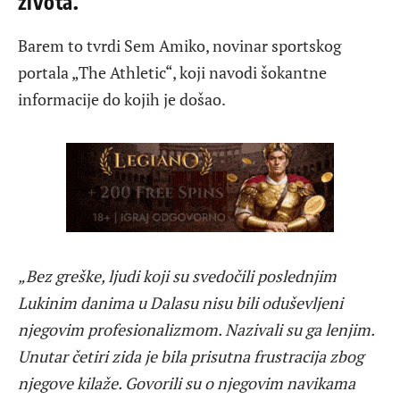
života.
Barem to tvrdi Sem Amiko, novinar sportskog
portala „The Athletic“, koji navodi šokantne
informacije do kojih je došao.
„Bez greške, ljudi koji su svedočili poslednjim
Lukinim danima u Dalasu nisu bili oduševljeni
njegovim profesionalizmom. Nazivali su ga lenjim.
Unutar četiri zida je bila prisutna frustracija zbog
njegove kilaže. Govorili su o njegovim navikama