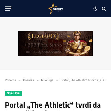
»
»
»
Početna
Košarka
NBA Liga
Portal „The Athletic“ tvrdi da je Dončić otišao iz Dalasa zbog alkohola!
NBA LIGA
Portal „The Athletic“ tvrdi da