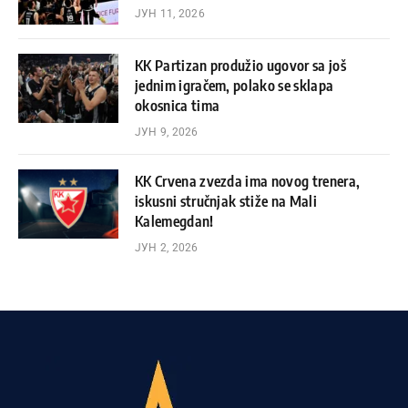
ЈУН 11, 2026
KK Partizan produžio ugovor sa još
jednim igračem, polako se sklapa
okosnica tima
ЈУН 9, 2026
KK Crvena zvezda ima novog trenera,
iskusni stručnjak stiže na Mali
Kalemegdan!
ЈУН 2, 2026