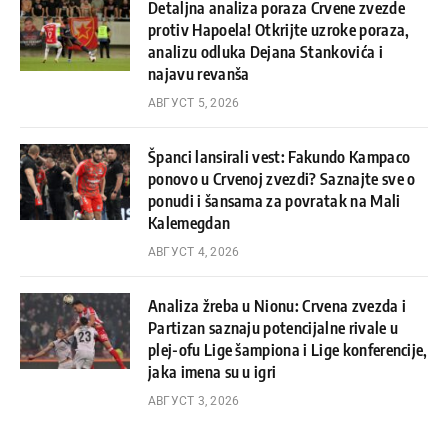
Detaljna analiza poraza Crvene zvezde
protiv Hapoela! Otkrijte uzroke poraza,
analizu odluka Dejana Stankovića i
najavu revanša
АВГУСТ 5, 2026
Španci lansirali vest: Fakundo Kampaco
ponovo u Crvenoj zvezdi? Saznajte sve o
ponudi i šansama za povratak na Mali
Kalemegdan
АВГУСТ 4, 2026
Analiza žreba u Nionu: Crvena zvezda i
Partizan saznaju potencijalne rivale u
plej-ofu Lige šampiona i Lige konferencije,
jaka imena su u igri
АВГУСТ 3, 2026