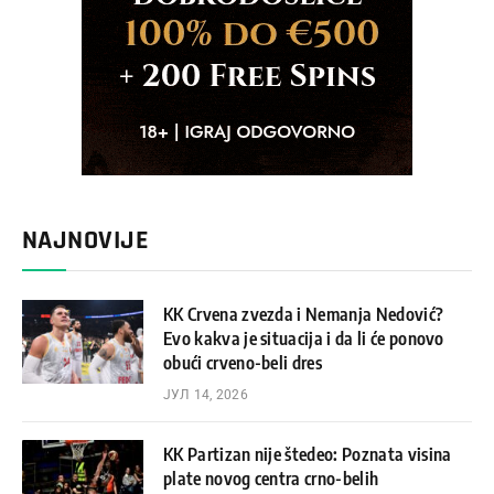
NAJNOVIJE
KK Crvena zvezda i Nemanja Nedović?
Evo kakva je situacija i da li će ponovo
obući crveno-beli dres
ЈУЛ 14, 2026
KK Partizan nije štedeo: Poznata visina
plate novog centra crno-belih