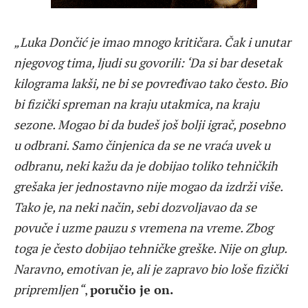
„Luka Dončić je imao mnogo kritičara. Čak i unutar
njegovog tima, ljudi su govorili: ‘Da si bar desetak
kilograma lakši, ne bi se povređivao tako često. Bio
bi fizički spreman na kraju utakmica, na kraju
sezone. Mogao bi da budeš još bolji igrač, posebno
u odbrani. Samo činjenica da se ne vraća uvek u
odbranu, neki kažu da je dobijao toliko tehničkih
grešaka jer jednostavno nije mogao da izdrži više.
Tako je, na neki način, sebi dozvoljavao da se
povuče i uzme pauzu s vremena na vreme. Zbog
toga je često dobijao tehničke greške. Nije on glup.
Naravno, emotivan je, ali je zapravo bio loše fizički
pripremljen“
,
poručio je on.