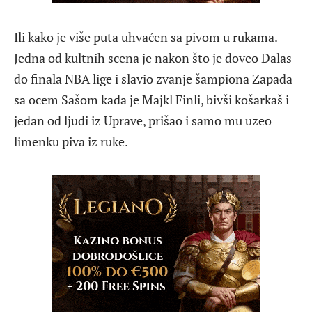
Ili kako je više puta uhvaćen sa pivom u rukama.
Jedna od kultnih scena je nakon što je doveo Dalas
do finala NBA lige i slavio zvanje šampiona Zapada
sa ocem Sašom kada je Majkl Finli, bivši košarkaš i
jedan od ljudi iz Uprave, prišao i samo mu uzeo
limenku piva iz ruke.