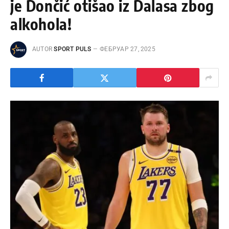
je Dončić otišao iz Dalasa zbog
alkohola!
AUTOR
SPORT PULS
ФЕБРУАР 27, 2025