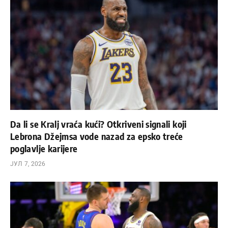
Da li se Kralj vraća kući? Otkriveni signali koji
Lebrona Džejmsa vode nazad za epsko treće
poglavlje karijere
ЈУЛ 7, 2026