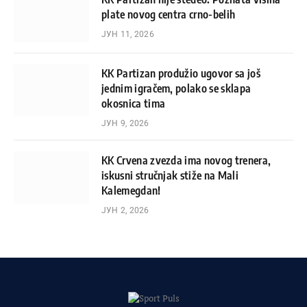
plate novog centra crno-belih
ЈУН 11, 2026
KK Partizan produžio ugovor sa još
jednim igračem, polako se sklapa
okosnica tima
ЈУН 9, 2026
KK Crvena zvezda ima novog trenera,
iskusni stručnjak stiže na Mali
Kalemegdan!
ЈУН 2, 2026