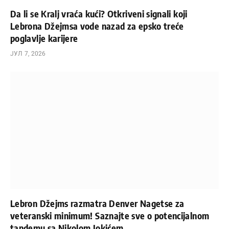
Da li se Kralj vraća kući? Otkriveni signali koji
Lebrona Džejmsa vode nazad za epsko treće
poglavlje karijere
ЈУЛ 7, 2026
Lebron Džejms razmatra Denver Nagetse za
veteranski minimum! Saznajte sve o potencijalnom
tandemu sa Nikolom Jokićem