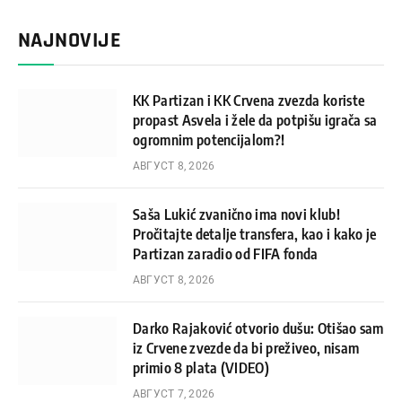
NAJNOVIJE
KK Partizan i KK Crvena zvezda koriste
propast Asvela i žele da potpišu igrača sa
ogromnim potencijalom?!
АВГУСТ 8, 2026
Saša Lukić zvanično ima novi klub!
Pročitajte detalje transfera, kao i kako je
Partizan zaradio od FIFA fonda
АВГУСТ 8, 2026
Darko Rajaković otvorio dušu: Otišao sam
iz Crvene zvezde da bi preživeo, nisam
primio 8 plata (VIDEO)
АВГУСТ 7, 2026