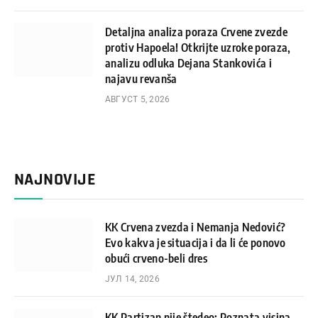
Detaljna analiza poraza Crvene zvezde
protiv Hapoela! Otkrijte uzroke poraza,
analizu odluka Dejana Stankovića i
najavu revanša
АВГУСТ 5, 2026
NAJNOVIJE
KK Crvena zvezda i Nemanja Nedović?
Evo kakva je situacija i da li će ponovo
obući crveno-beli dres
ЈУЛ 14, 2026
KK Partizan nije štedeo: Poznata visina