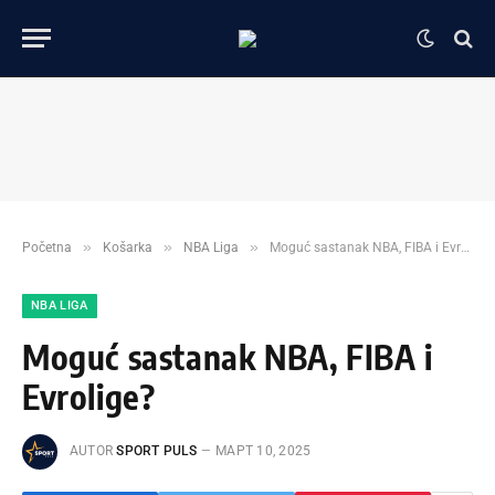
»
»
»
Početna
Košarka
NBA Liga
Moguć sastanak NBA, FIBA i Evrolige?
NBA LIGA
Moguć sastanak NBA, FIBA i
Evrolige?
AUTOR
SPORT PULS
МАРТ 10, 2025