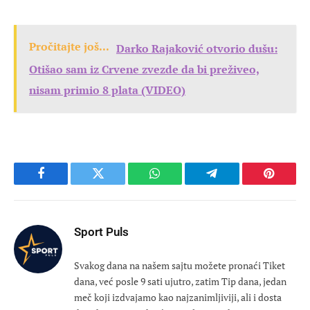
Pročitajte još...
Darko Rajaković otvorio dušu:
Otišao sam iz Crvene zvezde da bi preživeo,
nisam primio 8 plata (VIDEO)
Facebook
Twitter
WhatsApp
Telegram
Pinteres
Sport Puls
Svakog dana na našem sajtu možete pronaći Tiket
dana, već posle 9 sati ujutro, zatim Tip dana, jedan
meč koji izdvajamo kao najzanimljiviji, ali i dosta