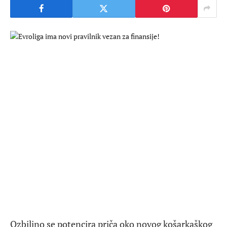
Ozbiljno se potencira priča oko novog košarkaškog