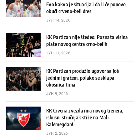
Evo kakva je situacija i da li će ponovo
obući crveno-beli dres
ЈУЛ 14, 2026
KK Partizan nije štedeo: Poznata visina
plate novog centra crno-belih
ЈУН 11, 2026
KK Partizan produžio ugovor sa još
jednim igračem, polako se sklapa
okosnica tima
ЈУН 9, 2026
KK Crvena zvezda ima novog trenera,
iskusni stručnjak stiže na Mali
Kalemegdan!
ЈУН 2, 2026