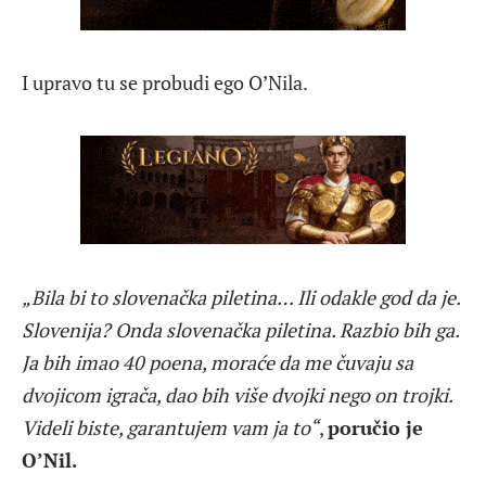
I upravo tu se probudi ego O’Nila.
„Bila bi to slovenačka piletina… Ili odakle god da je.
Slovenija? Onda slovenačka piletina. Razbio bih ga.
Ja bih imao 40 poena, moraće da me čuvaju sa
dvojicom igrača, dao bih više dvojki nego on trojki.
Videli biste, garantujem vam ja to“
,
poručio je
O’Nil.