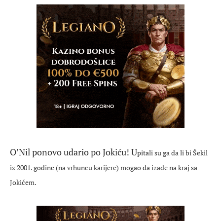
O’Nil ponovo udario po Jokiću! U
pitali su ga da li bi Šekil
iz 2001. godine (na vrhuncu karijere) mogao da izađe na kraj sa
Jokićem.