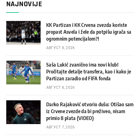
NAJNOVIJE
KK Partizan i KK Crvena zvezda koriste
propast Asvela i žele da potpišu igrača sa
ogromnim potencijalom?!
АВГУСТ 8, 2026
Saša Lukić zvanično ima novi klub!
Pročitajte detalje transfera, kao i kako je
Partizan zaradio od FIFA fonda
АВГУСТ 8, 2026
Darko Rajaković otvorio dušu: Otišao sam
iz Crvene zvezde da bi preživeo, nisam
primio 8 plata (VIDEO)
АВГУСТ 7, 2026