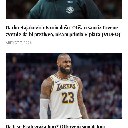
Darko Rajaković otvorio dušu: Otišao sam iz Crvene
zvezde da bi preživeo, nisam primio 8 plata (VIDEO)
АВГУСТ 7, 2026
Da li se Kralj vraća kući? Otkriveni signali koji