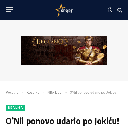
»
»
»
Početna
Košarka
NBA Liga
O’Nil ponovo udario po Jokiću!
NBA LIGA
O’Nil ponovo udario po Jokiću!