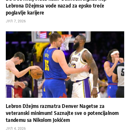
Lebrona Džejmsa vode nazad za epsko treće
poglavlje karijere
ЈУЛ 7, 2026
Lebron Džejms razmatra Denver Nagetse za
veteranski minimum! Saznajte sve o potencijalnom
tandemu sa Nikolom Jokićem
ЈУЛ 4, 2026