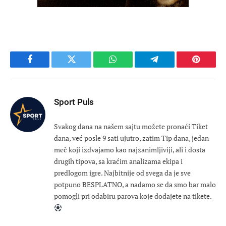
Facebook
Twitter
WhatsApp
Telegram
Pinteres
Sport Puls
Svakog dana na našem sajtu možete pronaći Tiket
dana, već posle 9 sati ujutro, zatim Tip dana, jedan
meč koji izdvajamo kao najzanimljiviji, ali i dosta
drugih tipova, sa kraćim analizama ekipa i
predlogom igre. Najbitnije od svega da je sve
potpuno BESPLATNO, a nadamo se da smo bar malo
pomogli pri odabiru parova koje dodajete na tikete.