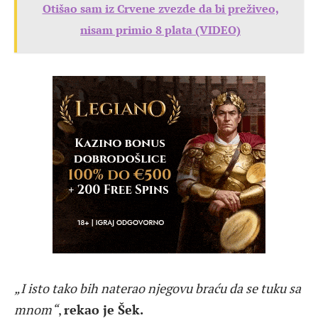
Otišao sam iz Crvene zvezde da bi preživeo,
nisam primio 8 plata (VIDEO)
„I isto tako bih naterao njegovu braću da se tuku sa
mnom“
,
rekao je Šek.